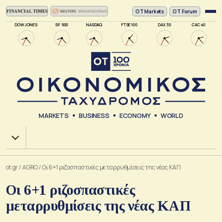
ΟΤ Markets
OT Forum
DOW JONES
SP 500
NASDAQ
FTSE 100
DAX 30
CAC 40
MARKETS
BUSINESS
ECONOMY
WORLD
Χ.Α.
ot.gr
/
AGRO
/
Οι 6+1 ριζοσπαστικές μεταρρυθμίσεις της νέας ΚΑΠ
Οι 6+1 ριζοσπαστικές
μεταρρυθμίσεις της νέας ΚΑΠ