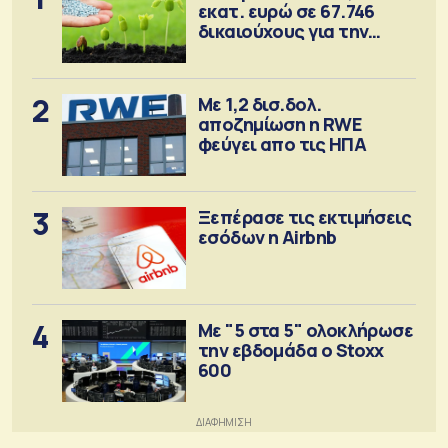
εκατ. ευρώ σε 67.746
δικαιούχους για την
αγορά λιπασμάτων
2
Με 1,2 δισ.δολ.
αποζημίωση η RWE
φεύγει απο τις ΗΠΑ
3
Ξεπέρασε τις εκτιμήσεις
εσόδων η Airbnb
4
Με "5 στα 5" ολοκλήρωσε
την εβδομάδα ο Stoxx
600