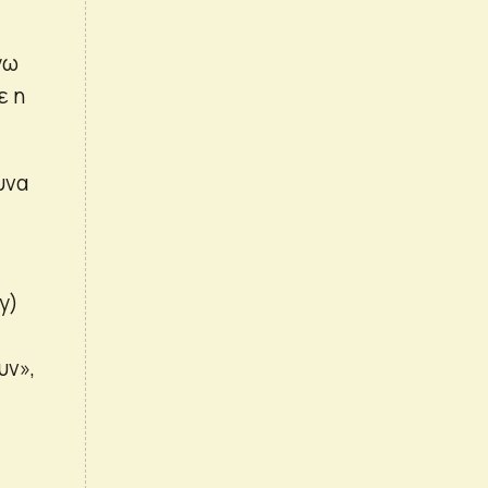
γω
ε η
υνα
y)
υν»,