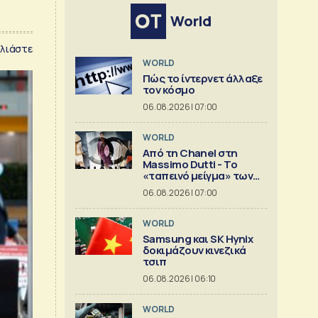
World
λιάστε
WORLD
Πώς το ίντερνετ άλλαξε
τον κόσμο
06.08.2026 | 07:00
WORLD
Από τη Chanel στη
Massimo Dutti - Το
«ταπεινό μείγμα» των
best seller
06.08.2026 | 07:00
WORLD
Samsung και SK Hynix
δοκιμάζουν κινεζικά
τσιπ
06.08.2026 | 06:10
WORLD