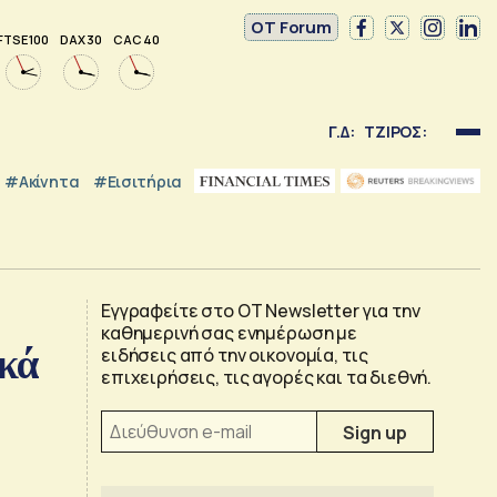
OT Forum
FTSE 100
DAX 30
CAC 40
Γ.Δ:
ΤΖΙΡΟΣ:
#Ακίνητα
#εισιτήρια
Εγγραφείτε στο OT Newsletter για την
καθημερινή σας ενημέρωση με
ικά
ειδήσεις από την οικονομία, τις
επιχειρήσεις, τις αγορές και τα διεθνή.