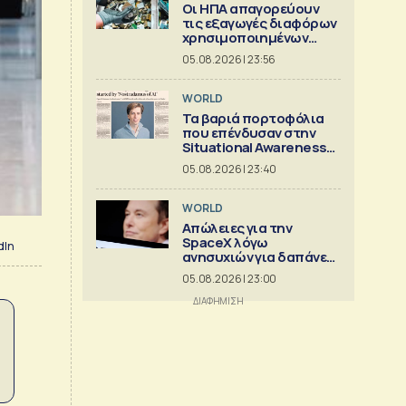
Οι ΗΠΑ απαγορεύουν
τις εξαγωγές διαφόρων
χρησιμοποιημένων
κρίσιμων ορυκτών
05.08.2026 | 23:56
WORLD
Τα βαριά πορτοφόλια
που επένδυσαν στην
Situational Awareness
πριν καταρρεύσει
05.08.2026 | 23:40
WORLD
Απώλειες για την
SpaceX λόγω
dIn
ανησυχιών για δαπάνες
ΑΙ
05.08.2026 | 23:00