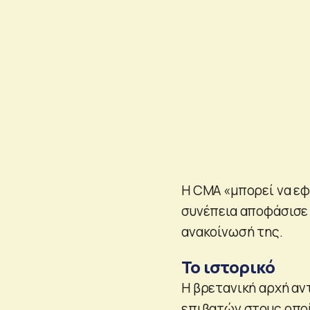
Η CMA «μπορεί να εφ
συνέπεια αποφάσισε 
ανακοίνωσή της.
Το ιστορικό
Η βρετανική αρχή αν
επιβατών στους οποί