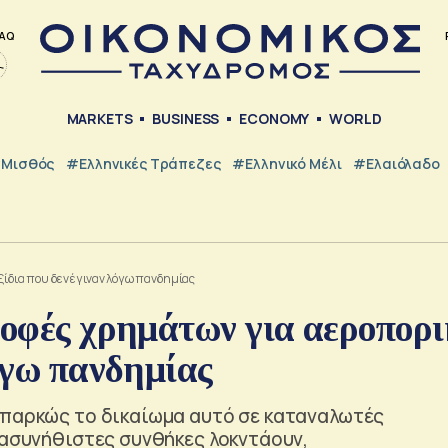
AQ
MARKETS
BUSINESS
ECONOMY
WORLD
Μισθός
#ελληνικές Τράπεζες
#Ελληνικό Μέλι
#Ελαιόλαδο
ξίδια που δεν έγιναν λόγω πανδημίας
ροφές χρημάτων για αεροπορ
λόγω πανδημίας
επαρκώς το δικαίωμα αυτό σε καταναλωτές
 ασυνήθιστες συνθήκες λοκντάουν,