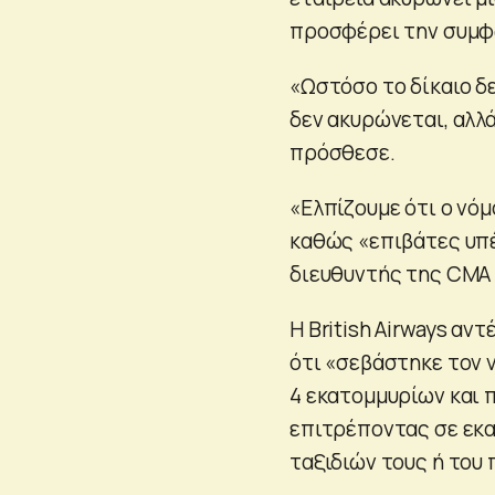
προσφέρει την συμφω
«Ωστόσο το δίκαιο δ
δεν ακυρώνεται, αλλά
πρόσθεσε.
«Ελπίζουμε ότι ο νό
καθώς «επιβάτες υπέσ
διευθυντής της CMA 
Η British Airways αν
ότι «σεβάστηκε τον 
4 εκατομμυρίων και 
επιτρέποντας σε εκα
ταξιδιών τους ή του