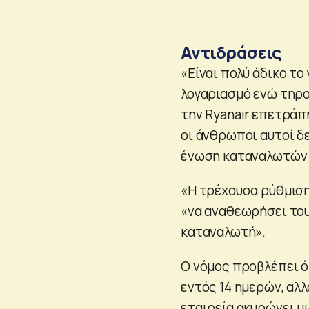
Αντιδράσεις
«Είναι πολύ άδικο τ
λογαριασμό ενώ τηρού
την Ryanair επετράπ
οι άνθρωποι αυτοί δ
ένωση καταναλωτών 
«Η τρέχουσα ρύθμιση
«να αναθεωρήσει του
καταναλωτή».
Ο νόμος προβλέπει ό
εντός 14 ημερών, αλλ
εταιρεία ακυρώνει μι