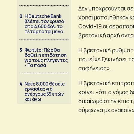
Δεν υποχρεούνται σε
2
Η Deutsche Bank
χρησιμοποιήθηκαν κα
βλέπει τον χρυσό
Covid-19 οι αεροπορι
στα 4.600 δολ. το
τέταρτο τρίμηνο
βρετανική αρχή αντα
Η βρετανική ρυθμιστ
3
Φωτιές: Πώς θα
δοθεί η επιδότηση
που είχε ξεκινήσει το
για τους πληγέντες
- Τα ποσά
σαφήνειας».
Η βρετανική επιτροπ
4
Νέες 8.000 θέσεις
εργασίας για
κρίνει «ότι ο νόμος
ανέργους 55 ετών
και άνω
δικαίωμα στην επισ
σύμφωνα με ανακοίν