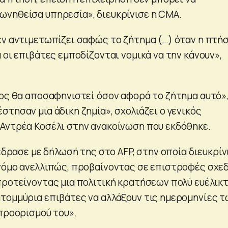
νηθείσα υπηρεσία», διευκρίνισε η CMA.
εν αντιμετωπίζει σαφώς το ζήτημα (…) όταν η πτή
 οι επιβάτες εμποδίζονται νομικά να την κάνουν»,
μος θα αποσαφηνιστεί όσον αφορά το ζήτημα αυτό»
τησαν μια άδικη ζημία», σχολιάζει ο γενικός
Αντρέα Κοσέλι στην ανακοίνωση που εκδόθηκε.
τέδρασε με δήλωσή της στο AFP, στην οποία διευκρίν
νόμο ανελλιπώς, προβαίνοντας σε επιστροφές σχε
προτείνοντας μια πολιτική κρατήσεων πολύ ευέλικτ
τομμύρια επιβάτες να αλλάξουν τις ημερομηνίες τ
 προορισμού του».