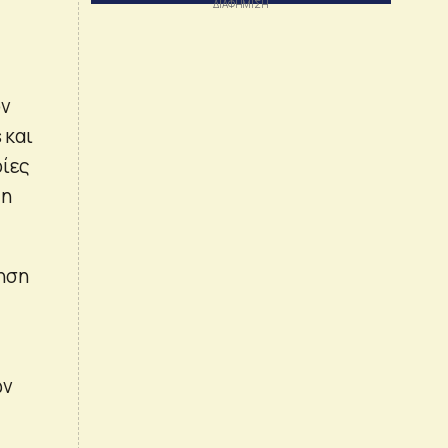
ον
 και
οίες
 η
νηση
ων