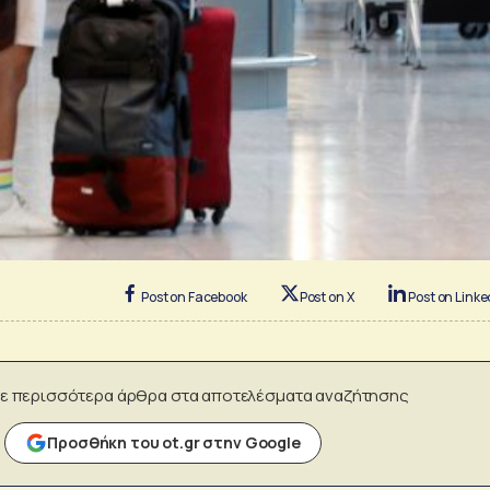
Post on Facebook
Post on X
Post on Linke
ε περισσότερα άρθρα στα αποτελέσματα αναζήτησης
Προσθήκη του ot.gr στην Google