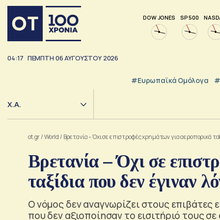
DOW JONES
SP 500
NASD
04:17
ΠΕΜΠΤΗ
06
ΑΥΓΟΥΣΤΟΥ
2026
#Ευρωπαϊκά Ομόλογα
#
Χ.Α.
ot.gr
/
World
/
Βρετανία – Όχι σε επιστροφές χρημάτων για αεροπορικά τα
Βρετανία – Όχι σε επιστ
ταξίδια που δεν έγιναν 
Ο νόμος δεν αναγνωρίζει στους επιβάτες 
που δεν αξιοποίησαν το εισιτήριό τους σε