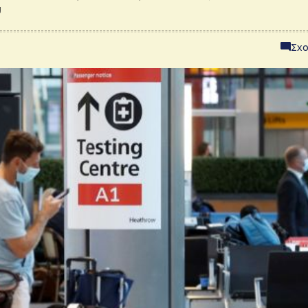
ύ
Σχο