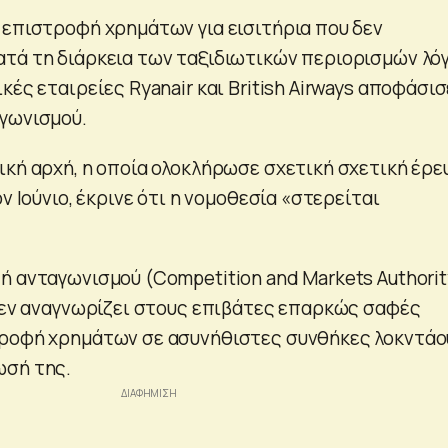
 επιστροφή χρημάτων για εισιτήρια που δεν
τά τη διάρκεια των ταξιδιωτικών περιορισμών λό
κές εταιρείες Ryanair και British Airways αποφάσισ
γωνισμού.
ική αρχή, η οποία ολοκλήρωσε σχετική σχετική έρε
ν Ιούνιο, έκρινε ότι η νομοθεσία «στερείται
ή ανταγωνισμού (Competition and Markets Authorit
 δεν αναγνωρίζει στους επιβάτες επαρκώς σαφές
τροφή χρημάτων σε ασυνήθιστες συνθήκες λοκντάο
ωσή της.