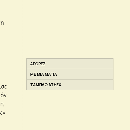
ση
,
ΑΓΟΡΕΣ
ΜΕ ΜΙΑ ΜΑΤΙΑ
ΤΑΜΠΛΟ ATHEX
ισε
δόν
η,
ων