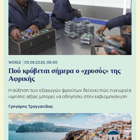
WORLD
09.08.2026, 08:00
Πού κρύβεται σήμερα ο «χρυσός» της
Αφρικής
Η αύξηση των εξαγωγών φρούτων δείχνει πώς η γεωργία
υψηλής αξίας μπορεί να οδηγήσει στην εκβιομηχάνιση
Γρηγόρης Τραγγανίδας