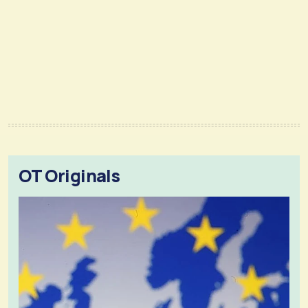
OT Originals