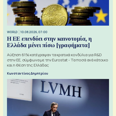
WORLD
10.08.2026, 07:00
Η ΕΕ επενδύει στην καινοτομία, η
Ελλάδα μένει πίσω [γραφήματα]
Αύξηση 61% κατέγραψαν τα κρατικά κονδύλια για R&D
στην ΕΕ, σύμφωνα με την Eurostat - Τα ποσά ανά κάτοικο
και η θέση της Ελλάδας
Κωνσταντίνος Δημητρίου