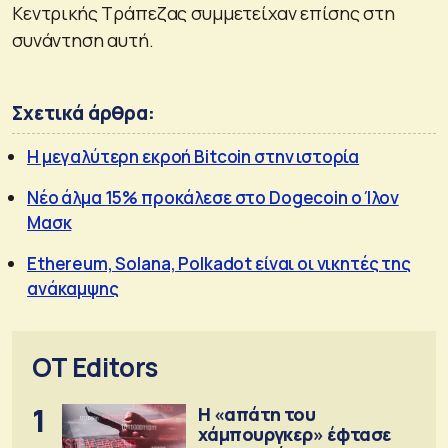
Κεντρικής Τράπεζας συμμετείχαν επίσης στη
συνάντηση αυτή.
Σχετικά άρθρα:
Η μεγαλύτερη εκροή Bitcoin στην ιστορία
Νέο άλμα 15% προκάλεσε στο Dogecoin ο Ίλον
Μασκ
Ethereum, Solana, Polkadot είναι οι νικητές της
ανάκαμψης
OT Editors
1
Η «απάτη του
χάμπουργκερ» έφτασε