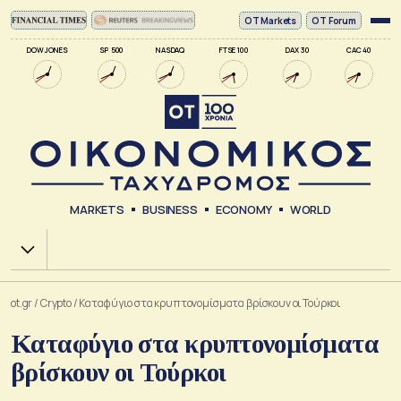
ΟΤ Markets
OT Forum
DOW JONES
SP 500
NASDAQ
FTSE 100
DAX 30
CAC 40
MARKETS
BUSINESS
ECONOMY
WORLD
Χ.Α.
ot.gr
/
Crypto
/
Καταφύγιο στα κρυπτονομίσματα βρίσκουν οι Τούρκοι
Καταφύγιο στα κρυπτονομίσματα
βρίσκουν οι Τούρκοι