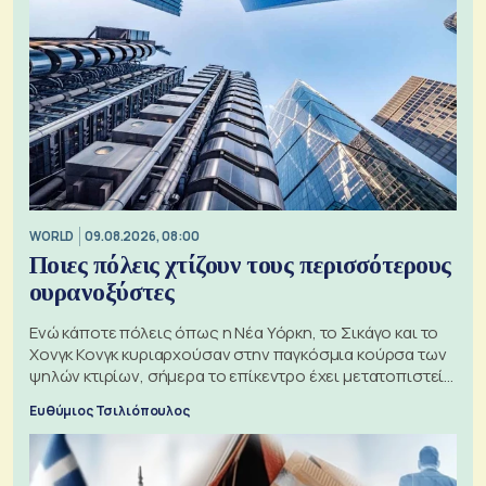
WORLD
09.08.2026, 08:00
Ποιες πόλεις χτίζουν τους περισσότερους
ουρανοξύστες
Ενώ κάποτε πόλεις όπως η Νέα Υόρκη, το Σικάγο και το
Χονγκ Κονγκ κυριαρχούσαν στην παγκόσμια κούρσα των
ψηλών κτιρίων, σήμερα το επίκεντρο έχει μετατοπιστεί
προς την Ασία
Ευθύμιος Τσιλιόπουλος