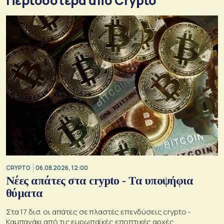
Περισσότερα από Crypto
CRYPTO
06.08.2026, 12:00
Νέες απάτες στα crypto - Τα υποψήφια
θύματα
Στα 17 δισ. οι απάτες σε πλαστές επενδύσεις crypto -
Καμπανάκι από τις ευρωπαϊκές εποπτικές αρχές