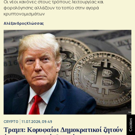
Οι νέοι κανόνες στους τρόπους λειτουργίας και
φορολόγησης αλλάζουν το τοπίο στην αγορά
κρυπτονομισμάτων
Αλέξανδρος Κλώσσας
Cookies
CRYPTO
11.07.2026, 09:49
Τραμπ: Κορυφαίοι Δημοκρατικοί ζητούν