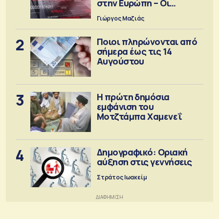
στην Ευρώπη – Οι
προειδοποιήσεις
Γιώργος Μαζιάς
2
Ποιοι πληρώνονται από
σήμερα έως τις 14
Αυγούστου
3
Η πρώτη δημόσια
εμφάνιση του
Μοτζτάμπα Χαμενεΐ
4
Δημογραφικό: Οριακή
αύξηση στις γεννήσεις
Στράτος Ιωακείμ