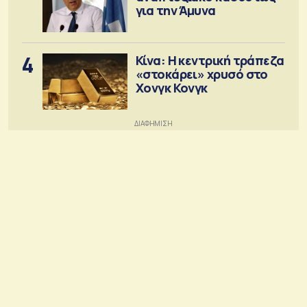
για την Άμυνα
4
Κίνα: Η κεντρική τράπεζα
«στοκάρει» χρυσό στο
Χονγκ Κονγκ