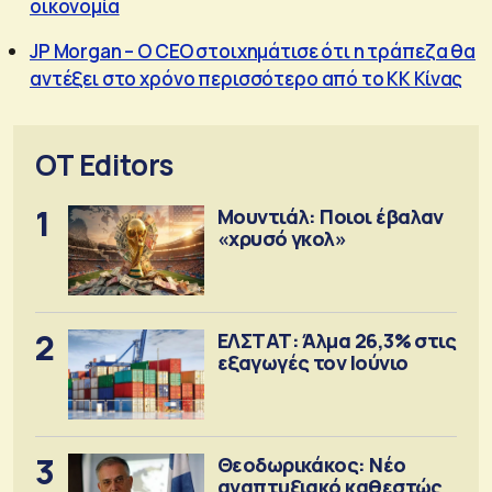
οικονομία
JP Morgan – O CEO στοιχημάτισε ότι η τράπεζα θα
αντέξει στο χρόνο περισσότερο από το ΚΚ Κίνας
OT Editors
1
Μουντιάλ: Ποιοι έβαλαν
«χρυσό γκολ»
2
ΕΛΣΤΑΤ: Άλμα 26,3% στις
εξαγωγές τον Ιούνιο
3
Θεοδωρικάκος: Νέο
αναπτυξιακό καθεστώς