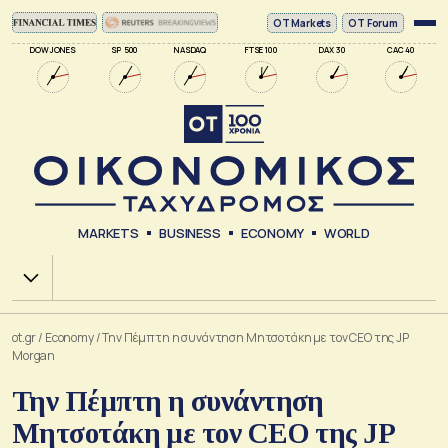
ΟΤ Markets
OT Forum
DOW JONES
SP 500
NASDAQ
FTSE 100
DAX 30
CAC 40
MARKETS
BUSINESS
ECONOMY
WORLD
Χ.Α.
ot.gr
/
Economy
/
Την Πέμπτη η συνάντηση Μητσοτάκη με τον CEO της JP
Morgan
Την Πέμπτη η συνάντηση
Μητσοτάκη με τον CEO της JP