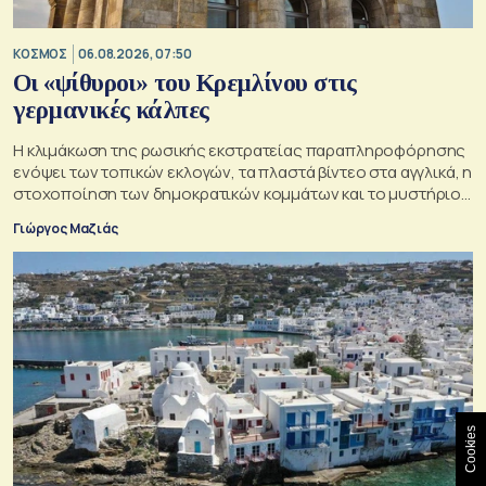
ΚΟΣΜΟΣ
06.08.2026, 07:50
Οι «ψίθυροι» του Κρεμλίνου στις
γερμανικές κάλπες
Η κλιμάκωση της ρωσικής εκστρατείας παραπληροφόρησης
ενόψει των τοπικών εκλογών, τα πλαστά βίντεο στα αγγλικά, η
στοχοποίηση των δημοκρατικών κομμάτων και το μυστήριο
της παράδοξης στρατηγικής.
Γιώργος Μαζιάς
Cookies