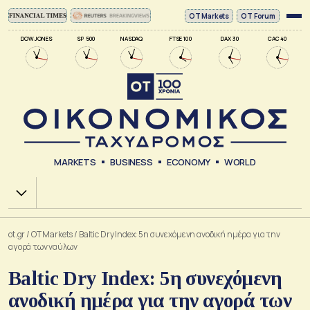
ΟΤ Markets
OT Forum
DOW JONES
SP 500
NASDAQ
FTSE 100
DAX 30
CAC 40
MARKETS
BUSINESS
ECONOMY
WORLD
Χ.Α.
ot.gr
/
OT Markets
/
Baltic Dry Index: 5η συνεχόμενη ανοδική ημέρα για την
αγορά των ναύλων
Baltic Dry Index: 5η συνεχόμενη
ανοδική ημέρα για την αγορά των