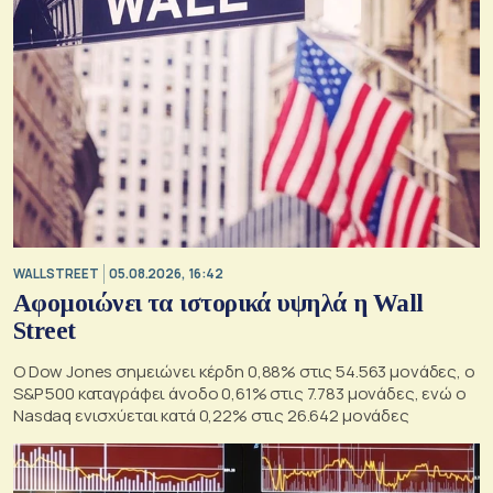
WALL STREET
05.08.2026, 16:42
Αφομοιώνει τα ιστορικά υψηλά η Wall
Street
Ο Dow Jones σημειώνει κέρδη 0,88% στις 54.563 μονάδες, ο
S&P 500 καταγράφει άνοδο 0,61% στις 7.783 μονάδες, ενώ ο
Nasdaq ενισχύεται κατά 0,22% στις 26.642 μονάδες