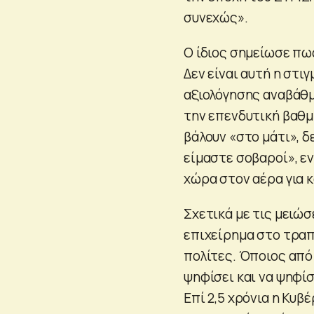
συνεχώς».
Ο ίδιος σημείωσε πως
Δεν είναι αυτή η στι
αξιολόγησης αναβάθμ
την επενδυτική βαθμί
βάλουν «στο μάτι», δ
είμαστε σοβαροί», ε
χώρα στον αέρα για 
Σχετικά με τις μειώ
επιχείρημα στο τραπ
πολίτες. Όποιος από 
ψηφίσει και να ψηφίσ
Επί 2,5 χρόνια η Κυ