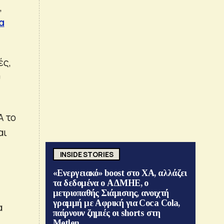
,
α
ές,
υ
Α το
αι
INSIDE STORIES
«Ενεργειακό» boost στο ΧΑ, αλλάζει
τα δεδομένα ο ΑΔΜΗΕ, ο
α
μετριοπαθής Σιάμισιης, ανοιχτή
γραμμή με Αφρική για Coca Cola,
α
παίρνουν ζημιές οι shorts στη
Metlen