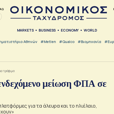
AQ
MARKETS
BUSINESS
ECONOMY
WORLD
ηματιστήριο Αθηνών
#metlen
#Qualco
#Βιομηχανία
#Ευ
οια τρόφιμα
 ενδεχόμενο μείωση ΦΠΑ σε
πλατφόρμες για τα άλευρα και το ηλιέλαιο,
ρχουν»