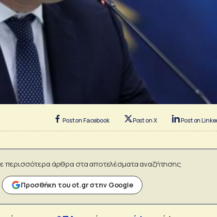
Post on Facebook
Post on X
Post on Linke
ε περισσότερα άρθρα στα αποτελέσματα αναζήτησης
Προσθήκη του ot.gr στην Google