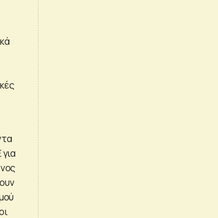
ικά
ϊκές
ντα
 για
όνος
χουν
σμού
οι