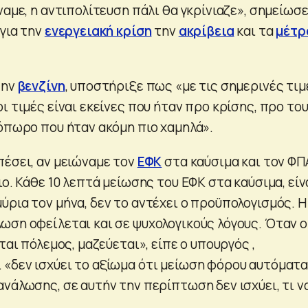
ναμε, η αντιπολίτευση πάλι θα γκρίνιαζε», σημείωσε
για την
ενεργειακή κρίση
την
ακρίβεια
και τα
μέτρ
την
βενζίνη
, υποστήριξε πως «με τις σημερινές τιμ
ι τιμές είναι εκείνες που ήταν προ κρίσης, προ το
νόπωρο που ήταν ακόμη πιο χαμηλά».
πέσει, αν μειώναμε τον
ΕΦΚ
στα καύσιμα και τον ΦΠ
ιο. Κάθε 10 λεπτά μείωσης του ΕΦΚ στα καύσιμα, είν
ρια τον μήνα, δεν το αντέχει ο προϋπολογισμός. Η
ωση οφείλεται και σε ψυχολογικούς λόγους. Όταν ο
ται πόλεμος, μαζεύεται», είπε ο υπουργός ,
«δεν ισχύει το αξίωμα ότι μείωση φόρου αυτόματ
νάλωσης, σε αυτήν την περίπτωση δεν ισχύει, τι ν