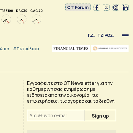
OT Forum
FTSE 100
DAX 30
CAC 40
Γ.Δ:
ΤΖΙΡΟΣ:
ρώπη
#Πετρέλαιο
Εγγραφείτε στο OT Newsletter για την
καθημερινή σας ενημέρωση με
ειδήσεις από την οικονομία, τις
επιχειρήσεις, τις αγορές και τα διεθνή.