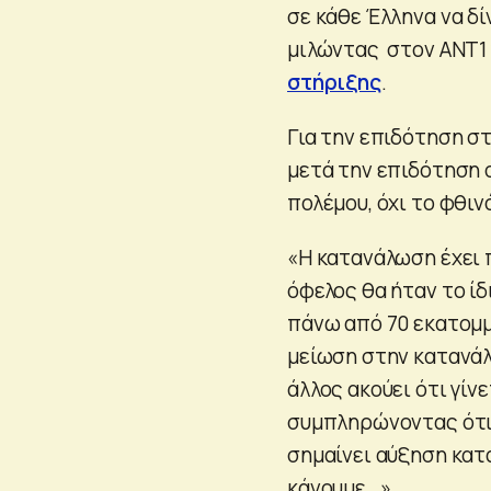
σε κάθε Έλληνα να δί
μιλώντας στον ΑΝΤ1 
στήριξης
.
Για την επιδότηση σ
μετά την επιδότηση ο
πολέμου, όχι το φθι
«Η κατανάλωση έχει 
όφελος θα ήταν το ίδ
πάνω από 70 εκατομμύ
μείωση στην κατανάλ
άλλος ακούει ότι γίνε
συμπληρώνοντας ότι 
σημαίνει αύξηση κατα
κάνουμε…».