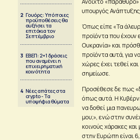
Ανοιχτό «παράθυρο»
υπουργός Ανάπτυξης
2
Γουόρς: Υπό ποιες
προϋποθέσεις θα
αυξήσει τα
Όπως είπε «Τα άλευρα
επιτόκια τον
προϊόντα που έχουν 
Σεπτέμβριο
Ουκρανία» και πρόσθ
προϊόντα αυτά, για 
3
ΕΒΕΠ: 2+1 δράσεις
που αναμένει η
χώρες έχει τεθεί κα
επιχειρηματική
κοινότητα
σημείωσε.
Προσέθεσε δε πως «
4
Νέες απάτες στα
crypto - Τα
όπως αυτά. Η Κυβέρνη
υποψήφια θύματα
να δοθεί μια πανευρ
μου;», ενώ στην συν
κοινούς χάρακες και
στην Ευρώπη είναι 6,