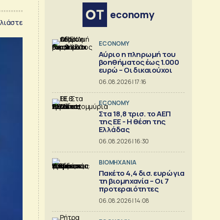
economy
λιάστε
ECONOMY
Αύριο η πληρωμή του
βοηθήματος έως 1.000
ευρώ – Oι δικαιούχοι
06.08.2026 | 17:16
ECONOMY
Στα 18,8 τρισ. το ΑΕΠ
της ΕΕ - Η θέση της
Ελλάδας
06.08.2026 | 16:30
ΒΙΟΜΗΧΑΝΙΑ
Πακέτο 4,4 δισ. ευρώ για
τη βιομηχανία – Οι 7
προτεραιότητες
06.08.2026 | 14:08