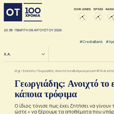
DOW JONES
SP 500
NASD
20:38
ΠΕΜΠΤΗ
06
ΑΥΓΟΥΣΤΟΥ
2026
#CrediaBank
#Χρ
Χ.Α.
ot.gr
/
Economy
/
Γεωργιάδης: Ανοιχτό το ενδεχόμενο μείωση ΦΠΑ σε κάπ
Γεωργιάδης: Ανοιχτό το
κάποια τρόφιμα
Ο ίδιος τόνισε πως έχει ζητήσει να γίνουν 
ώστε « να ξέρουμε τα αποθέματα που υπά