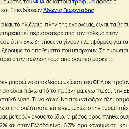
 μείωσης του
ΦΠΑ
σε κάποια
τρόφιμα
άφησε ο
 και Επενδύσεων
Άδωνις Γεωργιάδης
.
 και το ηλιέλαιο, πλην της ενέργειας, είναι τα βασ
επηρεαστεί περισσότερο από τον πόλεμο στην
εσε ότι «Έχω ζητήσει να γίνουν πλατφόρμες για τα
να ξέρουμε τα αποθέματα που υπάρχουν. Σε ευρωπα
ι όριο στην πώληση τους από σούπερ μάρκετ»,
δεν μπορώ να αποκλείσω μείωση του ΦΠΑ σε προϊό
ση είναι πάνω από το πρόβλημα, ενώ πιέζει την ΕΕ
ωπαϊκή λύση. Τι να κάνω; Να πάω να φέρω άλευρα μ
έχεια της συζήτησης είπε «ευτυχώς στην Ευρώπη έ
 μας μετρούν όλους το ίδιο. Ο μέσος όρος πληθωρι
2% και στην Ελλάδα είναι 6,3%, άρα κάνουμε ότι και 