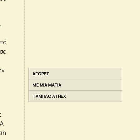
.
από
 σε
ην
ΑΓΟΡΕΣ
ΜΕ ΜΙΑ ΜΑΤΙΑ
ΤΑΜΠΛΟ ATHEX
ς
Α.
ση