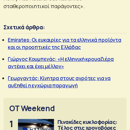
σταθεροποιητικοί παράγοντες».
Σχετικά άρθρα:
Emirates: Οι ευκαιρίες για τα ελληνικά προϊόντα
και οι προοπτικές της Ελλάδας
Γιώργος Κουμπενάς: «Η ελληνική κρουαζιέρα
αντέχει και έχει μέλλον»
Γεωργαντάς: Κίνητρα στους αγρότες για να
αυξηθεί η εγχώρια παραγωγή
OT Weekend
1
Πινακίδες κυκλοφορίας:
Τέλος στις χρονοβόρες