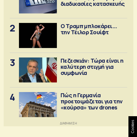
διαδικασίες κατασκευής
2
Ο Τραμπ μπλοκάρει...
την Τέιλορ Σουίφτ
3
Πεζεσκιάν: Τώρα είναι η
καλύτερη στιγμή για
συμφωνία
4
Πώς η Γερμανία
προετοιμάζεται για την
«κούρσα» των drones
Cookies