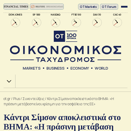
ΟΤ Markets
OT Forum
DOW JONES
SP 500
NASDAQ
FTSE 100
DAX 30
CAC 40
MARKETS
BUSINESS
ECONOMY
WORLD
Χ.Α.
ot.gr
/
Plus
/
Συνεντεύξεις
/
Κάντρι Σίμσον αποκλειστικά στο ΒΗΜΑ: «Η
πράσινη μετάβαση είναι κρίσιμη για την ασφάλεια της ΕΕ»
Κάντρι Σίμσον αποκλειστικά στο
ΒΗΜΑ: «Η πράσινη μετάβαση