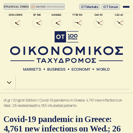
ΟΤ Markets
OT Forum
DOW JONES
SP 500
NASDAQ
FTSE 100
DAX 30
CAC 40
MARKETS
BUSINESS
ECONOMY
WORLD
Χ.Α.
ot.gr
/
English Edition
/
Covid-19 pandemic in Greece: 4,761 new infections on
Wed.; 26 related deaths; 185 intubated patients
Covid-19 pandemic in Greece:
4,761 new infections on Wed.; 26