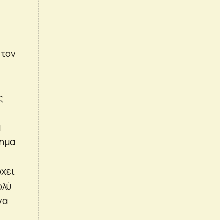
 τον
ς
α
τημα
ρχει
ολύ
να