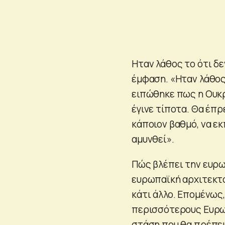
Ηταν λάθος το ότι δ
έμφαση. «Ηταν λάθος
ειπώθηκε πως η Ουκρα
έγινε τίποτα. Θα έπρ
κάποιον βαθμό, να εκ
αμυνθεί».
Πώς βλέπει την ευρω
ευρωπαϊκή αρχιτεκτο
κάτι άλλο. Επομένως,
περισσότερους Ευρωπ
στάση που θα πρέπει