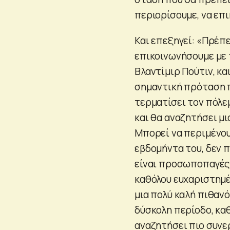
περιορίσουμε, να επι
Και επεξηγεί: «Πρέπε
επικοινωνήσουμε με τ
Βλαντίμιρ Πούτιν, κα
σημαντική πρόταση π
τερματίσει τον πόλε
και θα αναζητήσει μ
Μπορεί να περιμένουμ
εβδομήντα του, δεν π
είναι προσωποπαγές, 
καθόλου ευχαριστημέ
μια πολύ καλή πιθανό
δύσκολη περίοδο, κα
αναζητήσει πιο συνε