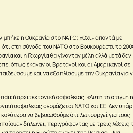
εν μπήκε η Ουκρανία στο ΝΑΤΟ; «Οχι» απαντά με
 ότι στη σύνοδο του ΝΑΤΟ στο Βουκουρέστι το 200
νία και η Γεωργία θα γίνονταν μέλη αλλά μετά δεν
επε, όπως έκαναν οι Βρετανοί και οι Αμερικανοί σε
παιδεύσουμε και να εξοπλίσουμε την Ουκρανία για 
παϊκή αρχιτεκτονική ασφαλείας; «Αυτή τη στιγμή η
νική ασφαλείας ονομάζεται ΝΑΤΟ και ΕΕ. Δεν υπάρ
 καλύτερα να βεβαιωθούμε ότι λειτουργεί για τους
αίους» δηλώνει, περιγράφοντας με τρεις λέξεις 
 να τηρήσει η Ευρώπη έναντι της Ρωσίας: «Να