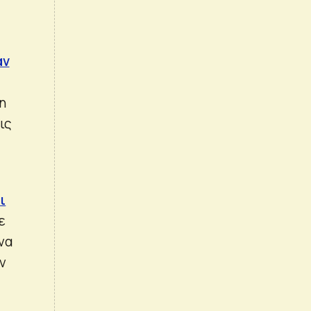
άν
η
ις
ι
ε
να
ν
ς