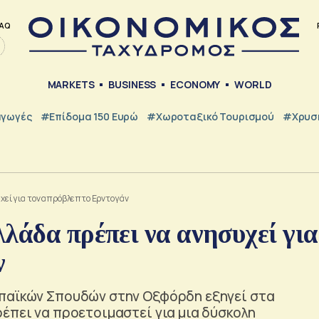
AQ
MARKETS
BUSINESS
ECONOMY
WORLD
γωγές
#Επίδομα 150 Ευρώ
#Χωροταξικό Τουρισμού
#Χρυσή
υχεί για τον απρόβλεπτο Ερντογάν
λάδα πρέπει να ανησυχεί για
ν
ωπαϊκών Σπουδών στην Οξφόρδη εξηγεί στα
έπει να προετοιμαστεί για μια δύσκολη