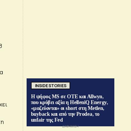
8
να
INSIDE STORIES
Η ψήφος MS σε ΟΤΕ και Allwyn,
που κρύβει αξία η HelleniQ Energy,
χει
«μαζεύονται» οι short στη Metlen,
buyback και από την Prodea, το
unfair της Fed
τη