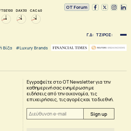
OT Forum
FTSE 100
DAX 30
CAC 40
Γ.Δ:
ΤΖΙΡΟΣ:
 Βίζα
#luxury Brands
Εγγραφείτε στο OT Newsletter για την
καθημερινή σας ενημέρωση με
ειδήσεις από την οικονομία, τις
επιχειρήσεις, τις αγορές και τα διεθνή.