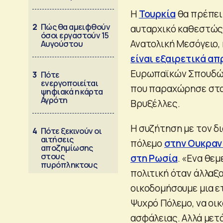
Η
Τουρκία
θα πρέπει 
2
Πώς θα αμειφθούν
αυταρχικό καθεστώς 
όσοι εργαστούν 15
Ανατολική Μεσόγειο, 
Αυγούστου
είναι εξαιρετικά α
Ευρωπαϊκών Σπουδών
3
Πότε
ενεργοποιείται
που παραχώρησε στα
ψηφιακά η κάρτα
Αγρότη
Βρυξέλλες.
Η συζήτηση με τον δ
4
Πότε ξεκινούν οι
αιτήσεις
πόλεμο
στην Ουκραν
αποζημίωσης
στους
στη Ρωσία
. «Ενα θεμ
πυρόπληκτους
πολιτική όταν άλλαξ
οικοδομήσουμε μια ε
Ψυχρό Πόλεμο, να οι
ασφάλειας. Αλλά μετά