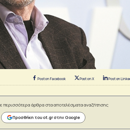
Post on Facebook
Post on X
Post on Linke
ε περισσότερα άρθρα στα αποτελέσματα αναζήτησης
Προσθήκη του ot.gr στην Google