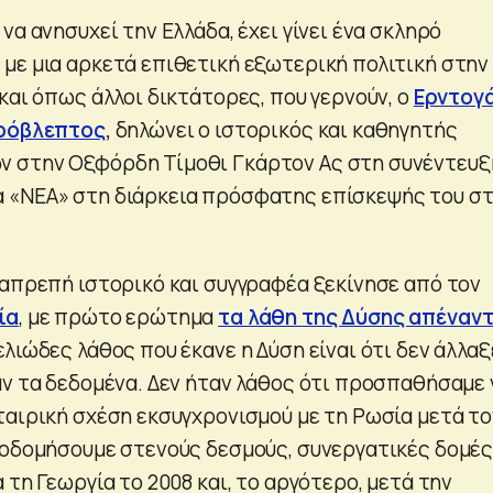
να ανησυχεί την Ελλάδα, έχει γίνει ένα σκληρό
με μια αρκετά επιθετική εξωτερική πολιτική στην
και όπως άλλοι δικτάτορες, που γερνούν, ο
Ερντογ
πρόβλεπτος
,
δηλώνει ο ιστορικός και καθηγητής
 στην Οξφόρδη Τίμοθι Γκάρτον Ας στη συνέντευξ
 «ΝΕΑ» στη διάρκεια πρόσφατης επίσκεψής του στ
ιαπρεπή ιστορικό και συγγραφέα ξεκίνησε από τον
ία
, με πρώτο ερώτημα
τα λάθη της Δύσης απέναντ
ελιώδες λάθος που έκανε η Δύση είναι ότι δεν άλλαξ
αν τα δεδομένα. Δεν ήταν λάθος ότι προσπαθήσαμε 
ταιρική σχέση εκσυγχρονισμού με τη Ρωσία μετά το
κοδομήσουμε στενούς δεσμούς, συνεργατικές δομέ
 τη Γεωργία το 2008 και, το αργότερο, μετά την