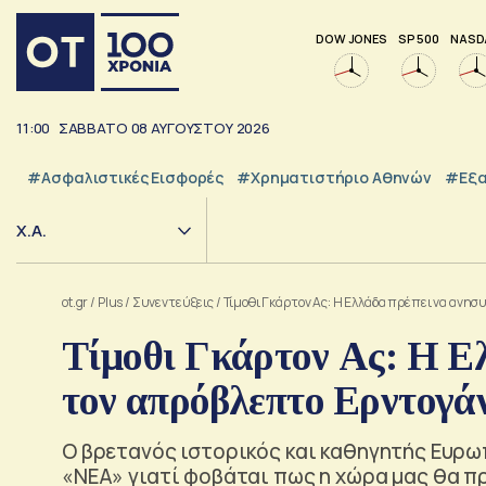
DOW JONES
SP 500
NASD
11:00
ΣΑΒΒΑΤΟ
08
ΑΥΓΟΥΣΤΟΥ
2026
#Ασφαλιστικές Εισφορές
#Χρηματιστήριο Αθηνών
#εξα
Χ.Α.
ot.gr
/
Plus
/
Συνεντεύξεις
/
Τίμοθι Γκάρτον Ας: Η Ελλάδα πρέπει να ανησ
Τίμοθι Γκάρτον Ας: Η Ελ
τον απρόβλεπτο Ερντογά
Ο βρετανός ιστορικός και καθηγητής Ευρ
«ΝΕΑ» γιατί φοβάται πως η χώρα μας θα πρ