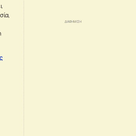
ι
σία,
η
ς