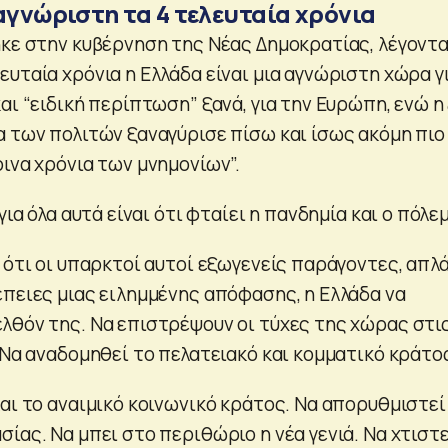
αγνώριστη τα 4 τελευταία χρόνια
ηκε στην κυβέρνηση της Νέας Δημοκρατίας, λέγοντ
υταία χρόνια η Ελλάδα είναι μια αγνώριστη χώρα γ
αι “ειδική περίπτωση” ξανά, για την Ευρώπη, ενώ η
α των πολιτών ξαναγύρισε πίσω και ίσως ακόμη πιο
ινα χρόνια των μνημονίων”.
για όλα αυτά είναι ότι φταίει η πανδημία και ο πόλε
 ότι οι υπαρκτοί αυτοί εξωγενείς παράγοντες, απλ
έπειες μιας ειλημμένης απόφασης, η Ελλάδα να
λθόν της. Να επιστρέψουν οι τύχες της χώρας στι
 Να αναδομηθεί το πελατειακό και κομματικό κράτο
αι το αναιμικό κοινωνικό κράτος. Να απορυθμιστεί
ίας. Να μπει στο περιθώριο η νέα γενιά. Να χτιστε