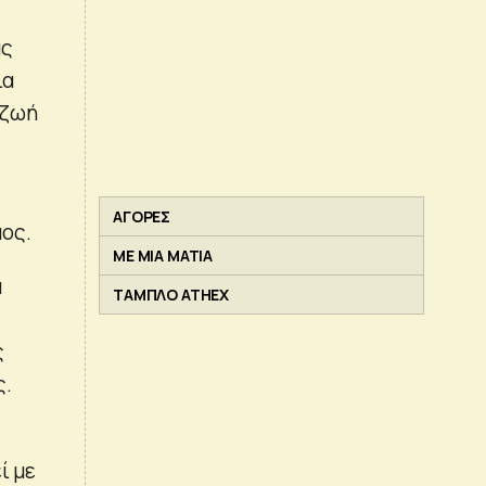
ας
ια
 ζωή
ΑΓΟΡΕΣ
μος.
ΜΕ ΜΙΑ ΜΑΤΙΑ
ά
ΤΑΜΠΛΟ ATHEX
ς
ς.
ί με