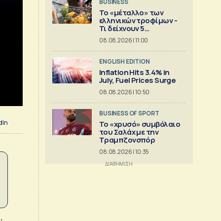
BUSINESS
Το «μέταλλο» των
ελληνικών τροφίμων -
Τι δείχνουν 5
ισολογισμοί
08.08.2026 | 11:00
ENGLISH EDITION
Inflation Hits 3.4% in
July, Fuel Prices Surge
08.08.2026 | 10:50
BUSINESS OF SPORT
dIn
Το «χρυσό» συμβόλαιο
του Σαλάχ με την
Τραμπζονσπόρ
08.08.2026 | 10:35