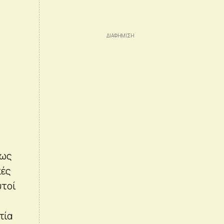
πως
κές
υτοί
τία