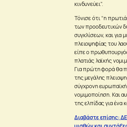
κινδυνεύει”.
Τόνισε ότι “η πρωτιά
των προοδευτικών δ
συγκλίσεων, και για 
πλειοψηφίας του λαο
είπε ο πρωθυπουργός
πλατιάς λαϊκής νομι
Για πρώτη φορά θα π
της μεγάλης πλειοψηφ
σύγχρονη ευρωπαϊκή 
νομιμοποίηση. Και αυ
της ελπίδας για ένα 
Διαβάστε επίσης: Δ
μισθών και συντάξε