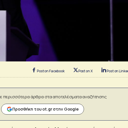
Post on Facebook
Post on X
Post on Linke
ε περισσότερα άρθρα στα αποτελέσματα αναζήτησης
Προσθήκη του ot.gr στην Google