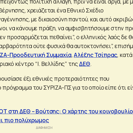
πειγόντως πολιτική αλλαγή, πριν να είναι αργά, με μ
βέρνησης, χρειάζεται ένα Εθνικό Σχέδιο
ναγέννησης, με δικαιοσύνη παντού, και αυτό ακριβώ
οι να κάνουμε πράξη, να αμφισβητήσουμε στην π
εν προσαρμόζεται πεθαίνει”, ο ελληνικός λαός δε θ
ρβαρότητα ούτε φυσικά θα αυτοκτονήσει”, επισή
ΖΑ-Προοδευτική Συμμαχία
,
Αλέξης Τσίπρας
, κατά
ριακό κέντρο “Ι. Βελλίδης” της
ΔΕΘ
.
ρουσίασε έξι εθνικές προτεραιότητες που
πρόγραμμα του ΣΥΡΙΖΑ-ΠΣ για το οποίο είπε ότι εί
ΟΤ στη ΔΕΘ – Βούτσης: Ο χάρτης του κοινοβουλί
αι πιο πολύχρωμος