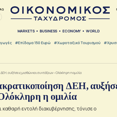
AQ
MARKETS
BUSINESS
ECONOMY
WORLD
γωγές
#Επίδομα 150 Ευρώ
#Χωροταξικό Τουρισμού
#Χρυσή
ΔΕΗ, αυξήσεις μισθών και συντάξεων – Ολόκληρη η ομιλία
ακρατικοποίηση ΔΕΗ, αυξήσ
 Ολόκληρη η ομιλία
ι καθαρή εντολή διακυβέρνησης, τόνισε ο