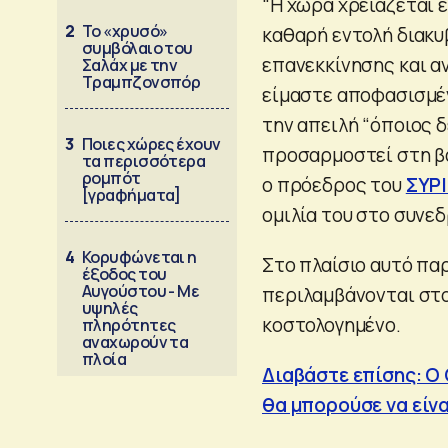
“Η χώρα χρειάζεται ε
2
Το «χρυσό»
καθαρή εντολή διακυ
συμβόλαιο του
επανεκκίνησης και α
Σαλάχ με την
Τραμπζονσπόρ
είμαστε αποφασισμέν
την απειλή “όποιος δ
3
Ποιες χώρες έχουν
προσαρμοστεί στη βα
τα περισσότερα
ρομπότ
ο πρόεδρος του
ΣΥΡΙ
[γραφήματα]
ομιλία του στο συνεδ
4
Κορυφώνεται η
Στο πλαίσιο αυτό πα
έξοδος του
Αυγούστου - Με
περιλαμβάνονται στο 
υψηλές
κοστολογημένο.
πληρότητες
αναχωρούν τα
πλοία
Διαβάστε επίσης: Ο 
θα μπορούσε να είν