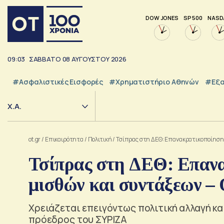
DOW JONES
SP 500
NASD
09:03
ΣΑΒΒΑΤΟ
08
ΑΥΓΟΥΣΤΟΥ
2026
#Ασφαλιστικές Εισφορές
#Χρηματιστήριο Αθηνών
#εξα
Χ.Α.
ot.gr
/
Επικαιρότητα
/
Πολιτική
/
Τσίπρας στη ΔΕΘ: Επανακρατικοποίηση 
Τσίπρας στη ΔΕΘ: Επαν
μισθών και συντάξεων –
Xρειάζεται επειγόντως πολιτική αλλαγή κα
πρόεδρος του ΣΥΡΙΖΑ