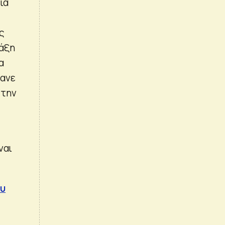
ία
ς
ράξη
α
μανε
 την
ναι
ου