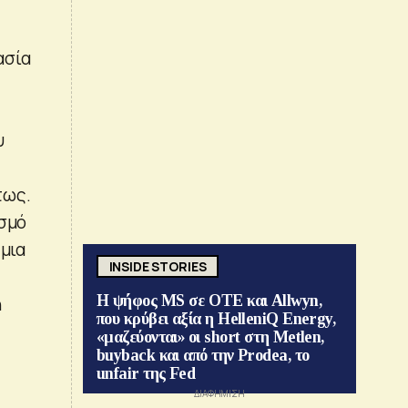
ασία
υ
τως.
ασμό
 μια
INSIDE STORIES
Η ψήφος MS σε ΟΤΕ και Allwyn,
η
που κρύβει αξία η HelleniQ Energy,
«μαζεύονται» οι short στη Metlen,
buyback και από την Prodea, το
unfair της Fed