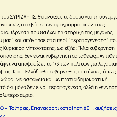
 του ΣΥΡΙΖΑ -ΠΣ, θα ανοίξει το δρόμο για τη συνεργ
υνάμεων, στη βάση των προγραμματικών τους
μια κυβέρνηση που θα έχει τη στήριξη της μεγάλης
ύ μας” και απάντησε στα περί “τερατογένεσης”, πο
 Κυριάκος Μητσοτάκης, ως εξής: “Μια κυβέρνηση
μοποίησης, δεν είναι κυβέρνηση αστάθειας…Αντιθέ
άψει να αποφασίζει το 1/3 των πολιτών για λογαρι
ίας. Και η Ελλάδα θα κυβερνηθεί, επιτέλους, όπως
χώρα. Με ασφάλεια και με πλατιά δημοκρατική
τό όχι μόνο δεν είναι τερατογένεση, αλλά η γέννησ
καλύτερο αύριο.
ΕΘ – Τσίπρας: Επανακρατικοποίηση ΔΕΗ, αυξήσεις
ων