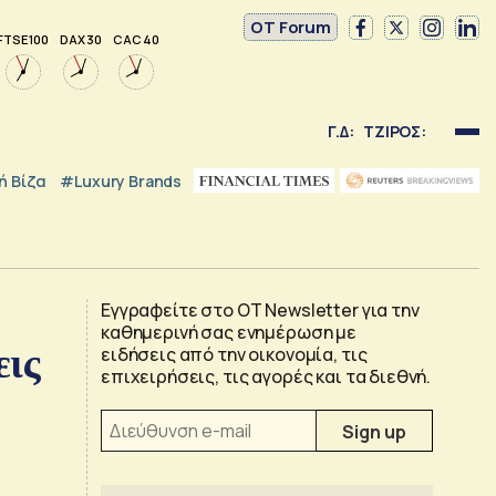
OT Forum
FTSE 100
DAX 30
CAC 40
Γ.Δ:
ΤΖΙΡΟΣ:
 Βίζα
#luxury Brands
Εγγραφείτε στο OT Newsletter για την
καθημερινή σας ενημέρωση με
εις
ειδήσεις από την οικονομία, τις
επιχειρήσεις, τις αγορές και τα διεθνή.