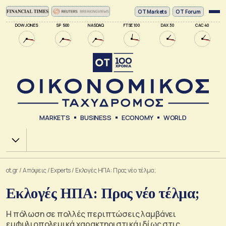
ΟΤ Markets
OT Forum
DOW JONES
SP 500
NASDAQ
FTSE 100
DAX 30
CAC 40
MARKETS
BUSINESS
ECONOMY
WORLD
Χ.Α.
ot.gr
/
Απόψεις
/
Experts
/
Εκλογές ΗΠΑ: Προς νέο τέλμα;
Εκλογές ΗΠΑ: Προς νέο τέλμα;
Η πόλωση σε πολλές περιπτώσεις λαμβάνει
εμφυλιοπολεμικά χαρακτηριστικά ιδίως στις