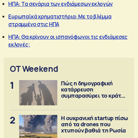
ΗΠΑ: Τα σενάρια των ενδιάμεσων εκλογών
Ευρωπαϊκά χρηματιστήρια: Με το βλέμμα
στραμμένο στις ΗΠΑ
ΗΠΑ: Θα κρίνουν οι ισπανόφωνοι τις ενδιάμεσες
εκλογές;
OT Weekend
1
Πώς η δημογραφική
κατάρρευση
συμπαρασύρει το κράτος
πρόνοιας
2
Η ουκρανική startup πίσω
από τα drones που
χτυπούν βαθιά τη Ρωσία