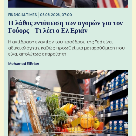
FINANCIAL TIMES
08.08.2026, 07:00
Η λάθος εντύπωση των αγορών για τον
Γούορς - Τι λέει ο Ελ Εριάν
Η αντίδραση εναντίον του προέδρου της Fed είναι
αδικαιολόγητη, καθώς προωθεί μια μεταρρύθμιση που
είναι απολύτως απαραίτητη
Mohamed El Erian