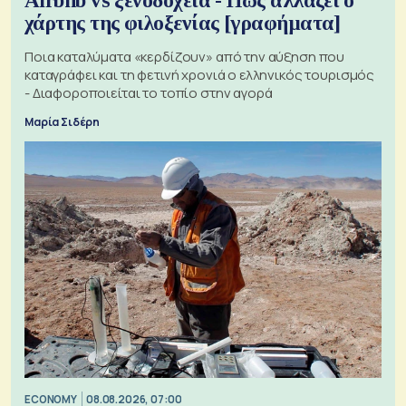
Airbnb vs ξενοδοχεία - Πώς αλλάζει ο
χάρτης της φιλοξενίας [γραφήματα]
Ποια καταλύματα «κερδίζουν» από την αύξηση που
καταγράφει και τη φετινή χρονιά ο ελληνικός τουρισμός
- Διαφοροποιείται το τοπίο στην αγορά
Μαρία Σιδέρη
ECONOMY
08.08.2026, 07:00