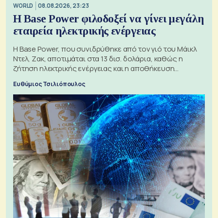
WORLD
08.08.2026, 23:23
Η Base Power φιλοδοξεί να γίνει μεγάλη
εταιρεία ηλεκτρικής ενέργειας
Η Base Power, που συνιδρύθηκε από τον γιό του Μάικλ
Ντελ, Ζακ, αποτιμάται στα 13 δισ. δολάρια, καθώς η
ζήτηση ηλεκτρικής ενέργειας και η αποθήκευση
μπαταριών αυξάνονται
Ευθύμιος Τσιλιόπουλος