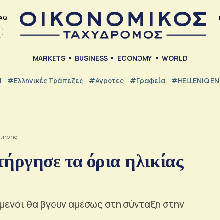
AQ
MARKETS
BUSINESS
ECONOMY
WORLD
Η
#ελληνικές Τράπεζες
#Αγρότες
#Γραφεία
#HELLENiQ E
ότησης
ήργησε τα όρια ηλικίας
μενοι θα βγουν αμέσως στη σύνταξη στην