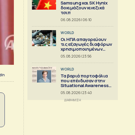
Samsung και SK Hynix
δοκιμάζουν κινεζικά
τσιπ
06.08.2026 | 06:10
WORLD
Οι ΗΠΑ απαγορεύουν
τις εξαγωγές διαφόρων
χρησιμοποιημένων
κρίσιμων ορυκτών
05.08.2026 | 23:56
WORLD
dIn
Τα βαριά πορτοφόλια
που επένδυσαν στην
Situational Awareness
πριν καταρρεύσει
05.08.2026 | 23:40