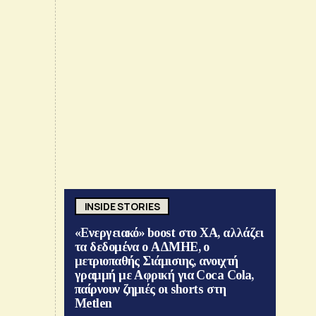
INSIDE STORIES
«Ενεργειακό» boost στο ΧΑ, αλλάζει
τα δεδομένα ο ΑΔΜΗΕ, ο
μετριοπαθής Σιάμισιης, ανοιχτή
γραμμή με Αφρική για Coca Cola,
παίρνουν ζημιές οι shorts στη
Metlen