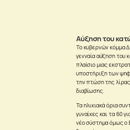
Αύξηση του κατ
Το κυβερνών κόμμα Δ
γενναία αύξηση του 
πλαίσιο μιας εκστρατ
υποστήριξη των ψηφο
την πτώση της λίρας
διαβίωσης.
Τα ηλικιακά όρια συν
γυναίκες και τα 60 γ
νέο σύστημα όμως ο 