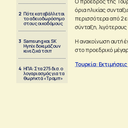
Ο πρόεδρος της Τουρ
όρια ηλικίας συνταξ
2
Πότε καταβάλλεται
περισσότερα από 2 ε
το αδειοδωρόσημο
στους οικοδόμους
σύνταξη, λιγότερους 
Η ανακοίνωση αυτή έ
3
Samsung και SK
Hynix δοκιμάζουν
στο προεδρικό μέγαρ
κινεζικά τσιπ
Τουρκία: Εκτιμήσεις
4
ΗΠΑ: Στα 275 δισ. ο
λογαριασμός για τα
θωρηκτά «Τραμπ»