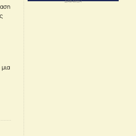
φαση
ες
 μια