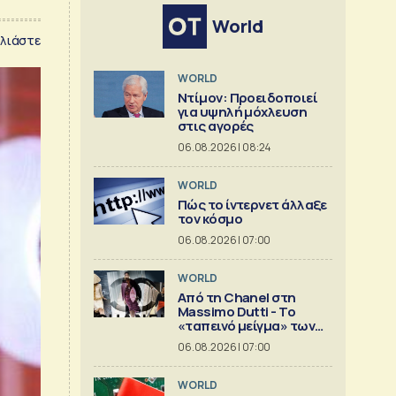
World
λιάστε
WORLD
Ντίμον: Προειδοποιεί
για υψηλή μόχλευση
στις αγορές
06.08.2026 | 08:24
WORLD
Πώς το ίντερνετ άλλαξε
τον κόσμο
06.08.2026 | 07:00
WORLD
Από τη Chanel στη
Massimo Dutti - Το
«ταπεινό μείγμα» των
best seller
06.08.2026 | 07:00
WORLD