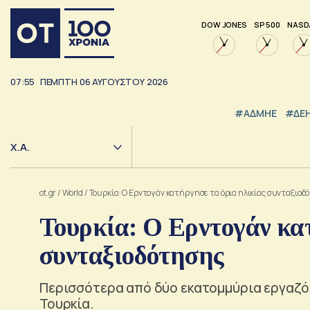
DOW JONES
SP 500
NASD
07:55
ΠΕΜΠΤΗ
06
ΑΥΓΟΥΣΤΟΥ
2026
#ΑΔΜΗΕ
#ΔΕ
Χ.Α.
ot.gr
/
World
/
Τουρκία: Ο Ερντογάν κατήργησε τα όρια ηλικίας συνταξιοδ
Τουρκία: Ο Ερντογάν κατ
συνταξιοδότησης
Περισσότερα από δύο εκατομμύρια εργαζό
Τουρκία.