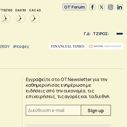
OT Forum
FTSE 100
DAX 30
CAC 40
Γ.Δ:
ΤΖΙΡΟΣ:
NERGY
#καφές
Εγγραφείτε στο OT Newsletter για την
καθημερινή σας ενημέρωση με
ειδήσεις από την οικονομία, τις
επιχειρήσεις, τις αγορές και τα διεθνή.