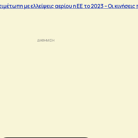
τιμέτωπη με ελλείψεις αερίου η ΕΕ το 2023 – Οι κινήσεις