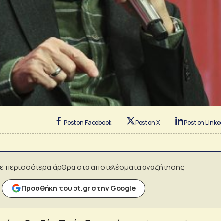
Post on Facebook
Post on X
Post on Linke
ε περισσότερα άρθρα στα αποτελέσματα αναζήτησης
Προσθήκη του ot.gr στην Google