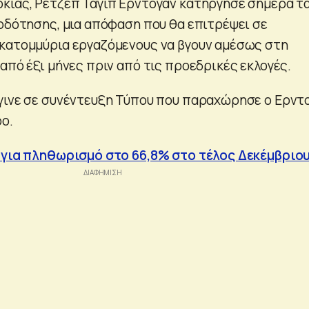
κίας, Ρετζέπ Ταγίπ Ερντογάν κατήργησε σήμερα τ
ιοδότησης, μια απόφαση που θα επιτρέψει σε
κατομμύρια εργαζόμενους να βγουν αμέσως στη
από έξι μήνες πριν από τις προεδρικές εκλογές.
γινε σε συνέντευξη Τύπου που παραχώρησε ο Ερντ
ο.
 για πληθωρισμό στο 66,8% στο τέλος Δεκέμβριο