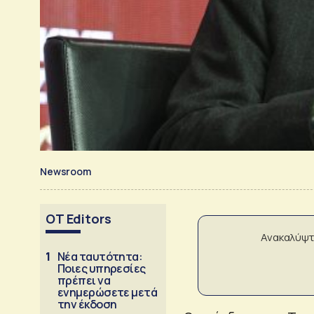
Newsroom
OT Editors
Ανακαλύψτ
1
Νέα ταυτότητα:
Ποιες υπηρεσίες
πρέπει να
ενημερώσετε μετά
την έκδοση