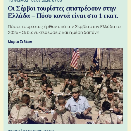
ΤΟΥΡΙΣΜΟΣ
07.08.2026, 07:00
Οι Σέρβοι τουρίστες επιστρέφουν στην
Ελλάδα – Πόσο κοντά είναι στο 1 εκατ.
Πόσοι τουρίστες ήρθαν από την Σερβία στην Ελλάδα το
2025 - Οι διανυκτερεύσεις και η μέση δαπάνη
Μαρία Σιδέρη