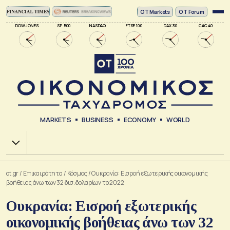
ΟΤ Markets
OT Forum
DOW JONES
SP 500
NASDAQ
FTSE 100
DAX 30
CAC 40
MARKETS
BUSINESS
ECONOMY
WORLD
Χ.Α.
ot.gr
/
Επικαιρότητα
/
Κόσμος
/
Ουκρανία: Εισροή εξωτερικής οικονομικής
βοήθειας άνω των 32 δισ. δολαρίων το 2022
Ουκρανία: Εισροή εξωτερικής
οικονομικής βοήθειας άνω των 32