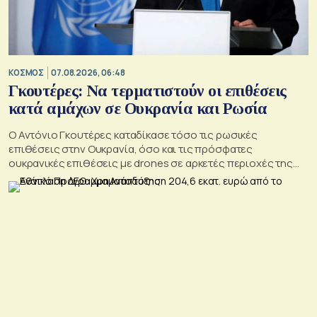
ΚΟΣΜΟΣ
07.08.2026, 06:48
Γκουτέρες: Να τερματιστούν οι επιθέσεις
κατά αμάχων σε Ουκρανία και Ρωσία
Ο Αντόνιο Γκουτέρες καταδίκασε τόσο τις ρωσικές
επιθέσεις στην Ουκρανία, όσο και τις πρόσφατες
ουκρανικές επιθέσεις με drones σε αρκετές περιοχές της
Ρωσίας, οι οποίες προκάλεσαν απώλειες μεταξύ αμάχων και
ζημιές σε μη στρατιωτικές υποδομές.