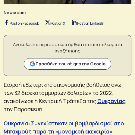
Newsroom
Post on Facebook
Post on X
Post on LinkedIn
Ανακαλύψτε περισσότερα άρθρα στα αποτελέσματα
αναζήτησης
Προσθήκη του ot.gr στην Google
Εισροή εξωτερικής οικονομικής βοήθειας άνω
των 32 δισεκατομμυρίων δολαρίων το 2022,
ανακοίνωσε η Κεντρική Τράπεζα της
Ουκρανίας
,
την Παρασκευή.
Ουκρανία: Συνεχίστηκαν οι βομβαρδισμοί στο
Μπαχμούτ παρά τη «μονομερή εκεχειρία»