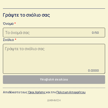
Γράψτε το σχόλιο σας
Όνομα
0 /50
Σχόλιο
0 /2000
Υποβολή σχολίου
Αποδέχεστε τους
Όροι Χρήσης
και την
Πολιτικη Απορρήτου