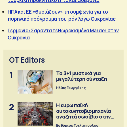
τουρκική προκλητικότητα και Ουκρανία
ΗΠΑ και ΕΕ «θυσιάζουν» τη συμφωνία για το
πυρηνικό πρόγραμμα του Ιράν λόγω Ουκρανίας
Γερμανία: Σαράντα τεθωρακισμένα Marder στην
Ουκρανία
OT Editors
1
Τα 3+1 μυστικά για
μεγαλύτερη σύνταξη
Ηλίας Γεωργάκης
2
Η ευρωπαϊκή
αυτοκινητοβιομηχανία
αναζητά σωσίβιο στην
Κίνα
Ευθύμιος Τσιλιόπουλος