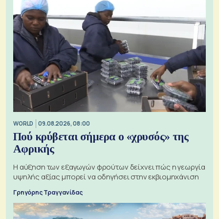
WORLD
09.08.2026, 08:00
Πού κρύβεται σήμερα ο «χρυσός» της
Αφρικής
Η αύξηση των εξαγωγών φρούτων δείχνει πώς η γεωργία
υψηλής αξίας μπορεί να οδηγήσει στην εκβιομηχάνιση
Γρηγόρης Τραγγανίδας