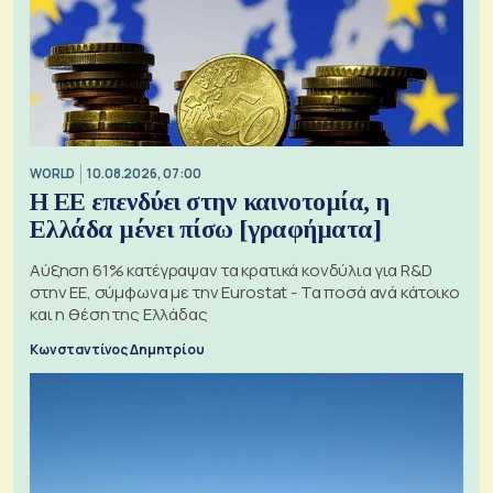
WORLD
10.08.2026, 07:00
Η ΕΕ επενδύει στην καινοτομία, η
Ελλάδα μένει πίσω [γραφήματα]
Αύξηση 61% κατέγραψαν τα κρατικά κονδύλια για R&D
στην ΕΕ, σύμφωνα με την Eurostat - Τα ποσά ανά κάτοικο
και η θέση της Ελλάδας
Κωνσταντίνος Δημητρίου