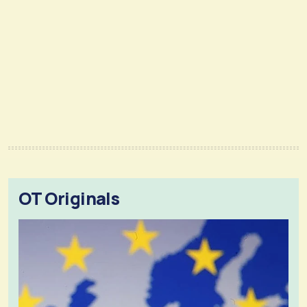
OT Originals