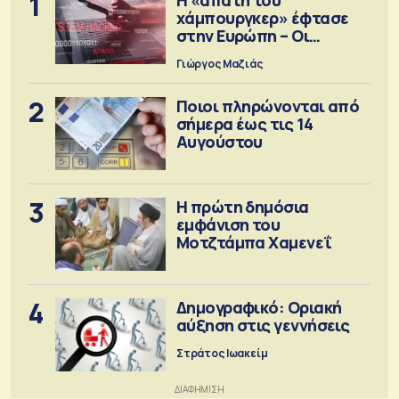
1
χάμπουργκερ» έφτασε
στην Ευρώπη – Οι
προειδοποιήσεις
Γιώργος Μαζιάς
2
Ποιοι πληρώνονται από
σήμερα έως τις 14
Αυγούστου
3
Η πρώτη δημόσια
εμφάνιση του
Μοτζτάμπα Χαμενεΐ
4
Δημογραφικό: Οριακή
αύξηση στις γεννήσεις
Στράτος Ιωακείμ