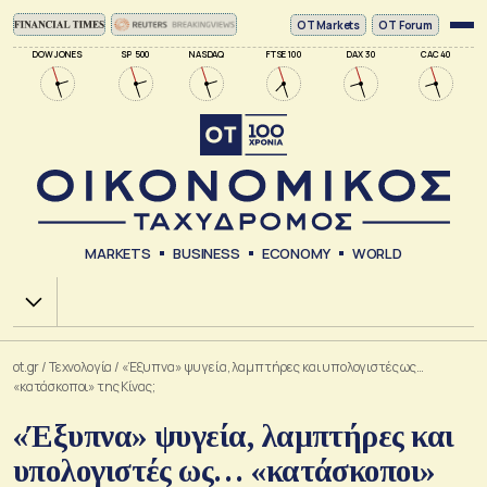
ΟΤ Markets
OT Forum
DOW JONES
SP 500
NASDAQ
FTSE 100
DAX 30
CAC 40
MARKETS
BUSINESS
ECONOMY
WORLD
Χ.Α.
ot.gr
/
Τεχνολογία
/
«Έξυπνα» ψυγεία, λαμπτήρες και υπολογιστές ως…
«κατάσκοποι» της Κίνας;
«Έξυπνα» ψυγεία, λαμπτήρες και
υπολογιστές ως… «κατάσκοποι»