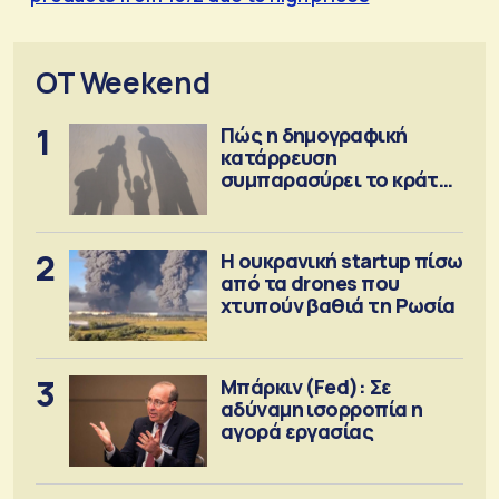
OT Weekend
1
Πώς η δημογραφική
κατάρρευση
συμπαρασύρει το κράτος
πρόνοιας
2
Η ουκρανική startup πίσω
από τα drones που
χτυπούν βαθιά τη Ρωσία
3
Μπάρκιν (Fed): Σε
αδύναμη ισορροπία η
αγορά εργασίας