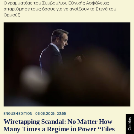
Ο γραμματέας του Συμβουλίου Εθνικής Ασφάλειας
απαρίθμησε τους όρους για να ανοίξουν τα Στενά του
Ορμούζ
ENGLISH EDITION
08.08.2026, 23:55
Cookies
Wiretapping Scandal: No Matter How
Many Times a Regime in Power “Files