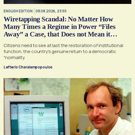
ENGLISH EDITION
08.08.2026, 23:55
Wiretapping Scandal: No Matter How
Many Times a Regime in Power “Files
Away” a Case, that Does not Mean it
Cannot, and Should not, be Reopened
Citizens need to see at last the restoration of institutional
function, the country's genuine return to a democratic
"normality.
Lefteris Charalampopoulos