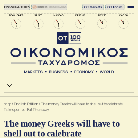
ΟΤ Markets
OT Forum
DOW JONES
SP 500
NASDAQ
FTSE 100
DAX 30
CAC 40
MARKETS
BUSINESS
ECONOMY
WORLD
Χ.Α.
ot.gr
/
English Edition
/
The money Greeks will have to shell out to calebrate
Tsiknopempti-Fat Thursday
The money Greeks will have to
shell out to calebrate