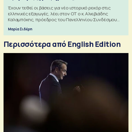
Έχουν τεθεί οι βάσεις για νέο ιστορικό ρεκόρ στις
ελληνικές εξαγωγές, λέει στον ΟΤ ο κ. Αλκιβιάδης
Καλαμπόκης, πρόεδρος του Πανελληνίου Συνδέσμου
Εξαγωγέων
Μαρία Σιδέρη
Περισσότερα από English Edition