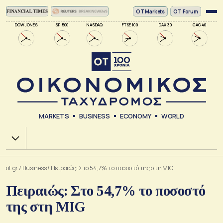
ΟΤ Markets
OT Forum
DOW JONES
SP 500
NASDAQ
FTSE 100
DAX 30
CAC 40
MARKETS
BUSINESS
ECONOMY
WORLD
Χ.Α.
ot.gr
/
Business
/
Πειραιώς: Στο 54,7% το ποσοστό της στη MIG
Πειραιώς: Στο 54,7% το ποσοστό
της στη MIG