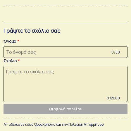
Γράψτε το σχόλιο σας
Όνομα
0 /50
Σχόλιο
0 /2000
Υποβολή σχολίου
Αποδέχεστε τους
Όροι Χρήσης
και την
Πολιτικη Απορρήτου