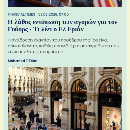
FINANCIAL TIMES
08.08.2026, 07:00
Η λάθος εντύπωση των αγορών για τον
Γούορς - Τι λέει ο Ελ Εριάν
Η αντίδραση εναντίον του προέδρου της Fed είναι
αδικαιολόγητη, καθώς προωθεί μια μεταρρύθμιση που
είναι απολύτως απαραίτητη
Mohamed El Erian