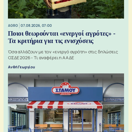
AGRO
07.08.2026, 07:00
Ποιοι θεωρούνται «ενεργοί αγρότες» -
Τα κριτήρια για τις ενισχύσεις
Όσα αλλάζουν με τον «ενεργό αγρότη» στις δηλώσεις
ΟΣΔΕ 2026 - Τι αναφέρει η ΑΑΔΕ
Ανθή Γεωργίου