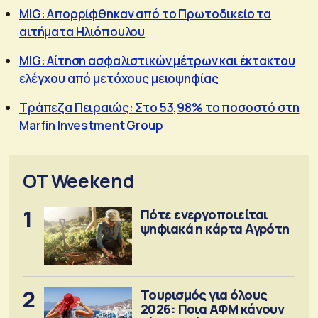
MIG: Απορρίφθηκαν από το Πρωτοδικείο τα
αιτήματα Ηλιόπουλου
MIG: Αίτηση ασφαλιστικών μέτρων και έκτακτου
ελέγχου από μετόχους μειοψηφίας
Τράπεζα Πειραιώς: Στο 53,98% το ποσοστό στη
Marfin Investment Group
OT Weekend
1
Πότε ενεργοποιείται
ψηφιακά η κάρτα Αγρότη
2
Τουρισμός για όλους
2026: Ποια ΑΦΜ κάνουν