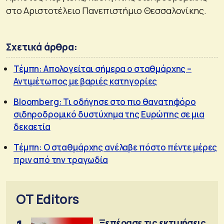
στο Αριστοτέλειο Πανεπιστήμιο Θεσσαλονίκης.
Σχετικά άρθρα:
Τέμπη: Απολογείται σήμερα ο σταθμάρχης –
Αντιμέτωπος με βαριές κατηγορίες
Bloomberg: Τι οδήγησε στο πιο θανατηφόρο
σιδηροδρομικό δυστύχημα της Ευρώπης σε μια
δεκαετία
Τέμπη: Ο σταθμάρχης ανέλαβε πόστο πέντε μέρες
πριν από την τραγωδία
OT Editors
Ξεπέρασε τις εκτιμήσεις