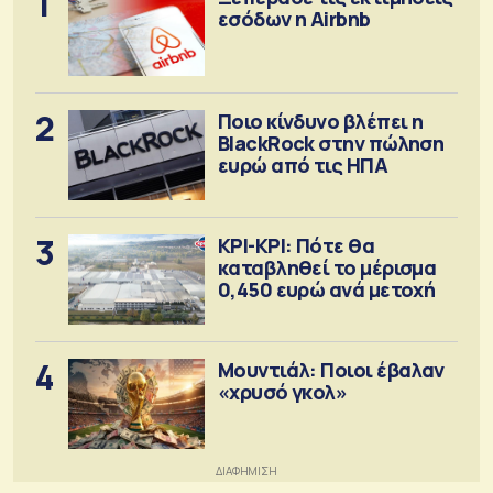
1
εσόδων η Airbnb
2
Ποιο κίνδυνο βλέπει η
BlackRock στην πώληση
ευρώ από τις ΗΠΑ
3
ΚΡΙ-ΚΡΙ: Πότε θα
καταβληθεί το μέρισμα
0,450 ευρώ ανά μετοχή
4
Μουντιάλ: Ποιοι έβαλαν
«χρυσό γκολ»