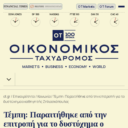
ΟΤ Markets
OT Forum
DOW JONES
SP 500
NASDAQ
FTSE 100
DAX 30
CAC 40
MARKETS
BUSINESS
ECONOMY
WORLD
Χ.Α.
ot.gr
/
Επικαιρότητα
/
Κοινωνία
/
Τέμπη: Παραιτήθηκε από την επιτροπή για το
δυστύχημα ο καθηγητής Ζηλιασκόπουλος
Τέμπη: Παραιτήθηκε από την
επιτροπή για το δυστύχημα ο