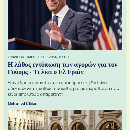
FINANCIAL TIMES
08.08.2026, 07:00
Η λάθος εντύπωση των αγορών για τον
Γούορς - Τι λέει ο Ελ Εριάν
Η αντίδραση εναντίον του προέδρου της Fed είναι
αδικαιολόγητη, καθώς προωθεί μια μεταρρύθμιση που
είναι απολύτως απαραίτητη
Mohamed El Erian