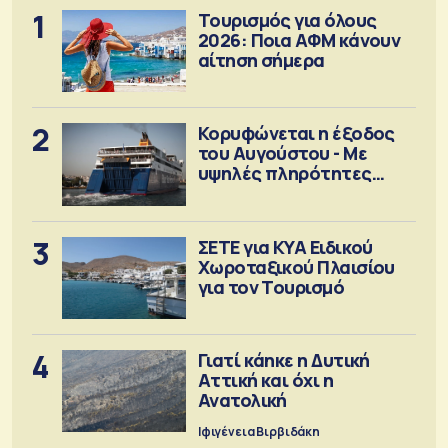
1
Τουρισμός για όλους
2026: Ποια ΑΦΜ κάνουν
αίτηση σήμερα
2
Κορυφώνεται η έξοδος
του Αυγούστου - Με
υψηλές πληρότητες
αναχωρούν τα πλοία
3
ΣΕΤΕ για ΚΥΑ Ειδικού
Χωροταξικού Πλαισίου
για τον Τουρισμό
4
Γιατί κάηκε η Δυτική
Αττική και όχι η
Ανατολική
Ιφιγένεια Βιρβιδάκη