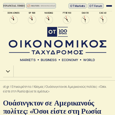
ΟΤ Markets
OT Forum
DOW JONES
SP 500
NASDAQ
FTSE 100
DAX 30
CAC 40
MARKETS
BUSINESS
ECONOMY
WORLD
Χ.Α.
ot.gr
/
Επικαιρότητα
/
Κόσμος
/
Ουάσινγκτον σε Αμερικανούς πολίτες: «Όσοι
είστε στη Ρωσία φύγετε αμέσως»
Ουάσινγκτον σε Αμερικανούς
πολίτες: «Όσοι είστε στη Ρωσία