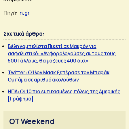
Πηγή:
in.gr
Σχετικά άρθρα:
Βέλη νομπελίστα Πικετί σε Μακρόν για
ασφαλιστικό: «Αν φορολογούσες αυτούς τους
500 Γάλλους, θα μάζευες 400 δισ.»
Twitter: Ο Ίλον Μασκ ξεπέρασε τον Μπαράκ
Ομπάμα σε αριθμό ακολούθων
ΗΠΑ: Οι 10 πιο ευτυχισμένες πόλεις της Αμερικής
[Γράφημα]
OT Weekend