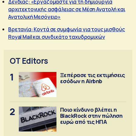
Δένδιας: «Εργαζόμαστε για τη δημιουργία
αρχιτεκτονικής ασφάλειας σε Μέση Ανατολή και
Ανατολική Μεσόγειο»
Βρετανία: Κοντά σε συμφωνία για τους μισθούς
Royal Mail και συνδικάτο ταχυδρομικών
OT Editors
1
Ξεπέρασε τις εκτιμήσεις
εσόδων η Airbnb
2
Ποιο κίνδυνο βλέπει η
BlackRock στην πώληση
ευρώ από τις ΗΠΑ