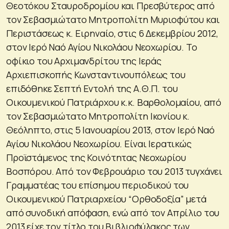
Θεοτόκου Σταυροδρομίου και Πρεσβύτερος από
τον Σεβασμιώτατο Μητροπολίτη Μυριοφύτου και
Περιστάσεως κ. Ειρηναίο, στις 6 Δεκεμβρίου 2012,
στον Ιερό Ναό Αγίου Νικολάου Νεοχωρίου. Το
οφίκιο του Αρχιμανδρίτου της Ιεράς
Αρχιεπισκοπής Κωνσταντινουπόλεως του
επιδόθηκε Σεπτή Εντολή της Α.Θ.Π. του
Οικουμενικού Πατριάρχου κ.κ. Βαρθολομαίου, από
τον Σεβασμιώτατο Μητροπολίτη Ικονίου κ.
Θεόληπτο, στις 5 Ιανουαρίου 2013, στον Ιερό Ναό
Αγίου Νικολάου Νεοχωρίου. Είναι Ιερατικώς
Προϊστάμενος της Κοινότητας Νεοχωρίου
Βοσπόρου. Από τον Φεβρουάριο του 2013 τυγχάνει
Γραμματέας του επίσημου περιοδικού του
Οικουμενικού Πατριαρχείου “Ορθοδοξία” μετά
από συνοδική απόφαση, ενώ από τον Απρίλιο του
2013 είχε τον τίτλο του Βιβλιοφύλακος των