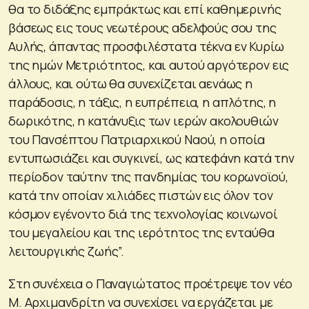
θα το διδάξης εμπράκτως και επί καθημερινής
βάσεως εις τους νεωτέρους αδελφούς σου της
Αυλής, άπαντας προσφιλέστατα τέκνα εν Κυρίω
της ημών Μετριότητος, και αυτού αργότερον εις
άλλους, και ούτω θα συνεχίζεται αενάως η
παράδοσις, η τάξις, η ευπρέπεια, η απλότης, η
δωρικότης, η κατάνυξις των ιερών ακολουθιών
του Πανσέπτου Πατριαρχικού Ναού, η οποία
εντυπωσιάζει και συγκινεί, ως κατεφάνη κατά την
περίοδον ταύτην της πανδημίας του κορωνοϊού,
κατά την οποίαν χιλιάδες πιστών εις όλον τον
κόσμον εγένοντο διά της τεχνολογίας κοινωνοί
του μεγαλείου και της ιερότητος της ενταύθα
λειτουργικής ζωής”.
Στη συνέχεια ο Παναγιώτατος προέτρεψε τον νέο
Μ. Αρχιμανδρίτη να συνεχίσει να εργάζεται με