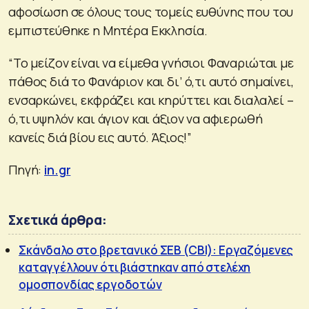
αφοσίωση σε όλους τους τομείς ευθύνης που του
εμπιστεύθηκε η Μητέρα Εκκλησία.
“Το μείζον είναι να είμεθα γνήσιοι Φαναριώται με
πάθος διά το Φανάριον και δι’ ό,τι αυτό σημαίνει,
ενσαρκώνει, εκφράζει και κηρύττει και διαλαλεί –
ό,τι υψηλόν και άγιον και άξιον να αφιερωθή
κανείς διά βίου εις αυτό. Άξιος!”
Πηγή:
in.gr
Σχετικά άρθρα:
Σκάνδαλο στο βρετανικό ΣΕΒ (CBI): Εργαζόμενες
καταγγέλλουν ότι βιάστηκαν από στελέχη
ομοσπονδίας εργοδοτών