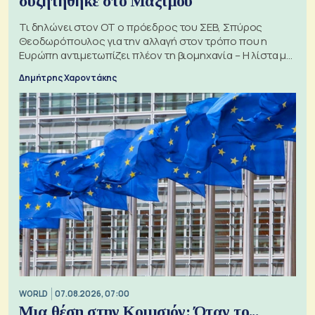
συζητήθηκε στο Μαξίμου
Τι δηλώνει στον ΟΤ ο πρόεδρος του ΣΕΒ, Σπύρος
Θεοδωρόπουλος για την αλλαγή στον τρόπο που η
Ευρώπη αντιμετωπίζει πλέον τη βιομηχανία – Η λίστα με
τα 74 αιτήματα
Δημήτρης Χαροντάκης
WORLD
07.08.2026, 07:00
Μια θέση στην Κομισιόν: Όταν το...