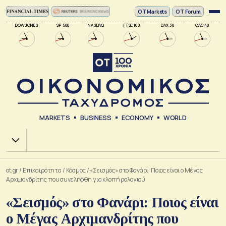
ΟΤ Markets
OT Forum
DOW JONES
SP 500
NASDAQ
FTSE 100
DAX 30
CAC 40
MARKETS
BUSINESS
ECONOMY
WORLD
Χ.Α.
ot.gr
/
Επικαιρότητα
/
Κόσμος
/
«Σεισμός» στο Φανάρι: Ποιος είναι ο Μέγας
Αρχιμανδρίτης που συνελήφθη για κλοπή ρολογιού
«Σεισμός» στο Φανάρι: Ποιος είναι
ο Μέγας Αρχιμανδρίτης που