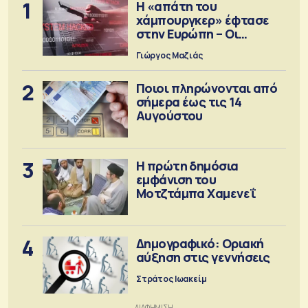
1
Η «απάτη του
χάμπουργκερ» έφτασε
στην Ευρώπη – Οι
προειδοποιήσεις
Γιώργος Μαζιάς
2
Ποιοι πληρώνονται από
σήμερα έως τις 14
Αυγούστου
3
Η πρώτη δημόσια
εμφάνιση του
Μοτζτάμπα Χαμενεΐ
4
Δημογραφικό: Οριακή
αύξηση στις γεννήσεις
Στράτος Ιωακείμ