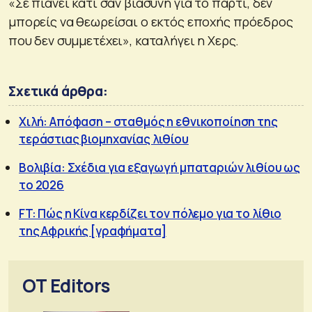
«Σε πιάνει κάτι σαν βιασύνη για το πάρτι, δεν
μπορείς να θεωρείσαι ο εκτός εποχής πρόεδρος
που δεν συμμετέχει», καταλήγει η Χερς.
Σχετικά άρθρα:
Χιλή: Απόφαση – σταθμός η εθνικοποίηση της
τεράστιας βιομηχανίας λιθίου
Βολιβία: Σχέδια για εξαγωγή μπαταριών λιθίου ως
το 2026
FT: Πώς η Κίνα κερδίζει τον πόλεμο για το λίθιο
της Αφρικής [γραφήματα]
OT Editors