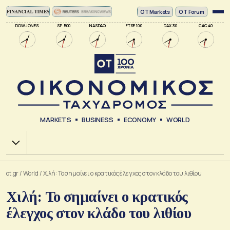
ΟΤ Markets
OT Forum
DOW JONES
SP 500
NASDAQ
FTSE 100
DAX 30
CAC 40
MARKETS
BUSINESS
ECONOMY
WORLD
Χ.Α.
ot.gr
/
World
/
Χιλή: Το σημαίνει ο κρατικός έλεγχος στον κλάδο του λιθίου
Χιλή: Το σημαίνει ο κρατικός
έλεγχος στον κλάδο του λιθίου