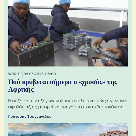
WORLD
09.08.2026, 08:00
Πού κρύβεται σήμερα ο «χρυσός» της
Αφρικής
Η αύξηση των εξαγωγών φρούτων δείχνει πώς η γεωργία
υψηλής αξίας μπορεί να οδηγήσει στην εκβιομηχάνιση
Γρηγόρης Τραγγανίδας