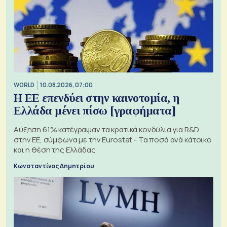
WORLD
10.08.2026, 07:00
Η ΕΕ επενδύει στην καινοτομία, η
Ελλάδα μένει πίσω [γραφήματα]
Αύξηση 61% κατέγραψαν τα κρατικά κονδύλια για R&D
στην ΕΕ, σύμφωνα με την Eurostat - Τα ποσά ανά κάτοικο
και η θέση της Ελλάδας
Κωνσταντίνος Δημητρίου