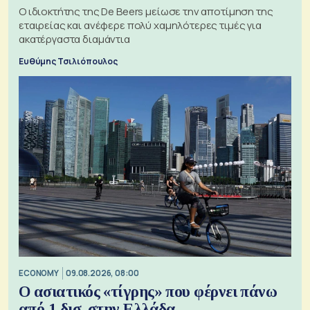
Ο ιδιοκτήτης της De Beers μείωσε την αποτίμηση της
εταιρείας και ανέφερε πολύ χαμηλότερες τιμές για
ακατέργαστα διαμάντια
Ευθύμης Τσιλιόπουλος
ECONOMY
09.08.2026, 08:00
Ο ασιατικός «τίγρης» που φέρνει πάνω
από 1 δισ. στην Ελλάδα