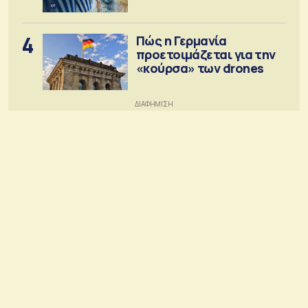
στόχος
4
Πώς η Γερμανία
προετοιμάζεται για την
«κούρσα» των drones