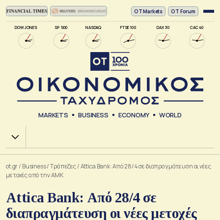
ΟΤ Markets
OT Forum
DOW JONES
SP 500
NASDAQ
FTSE 100
DAX 30
CAC 40
MARKETS
BUSINESS
ECONOMY
WORLD
Χ.Α.
ot.gr
/
Business
/
Τράπεζες
/
Attica Bank: Από 28/4 σε διαπραγμάτευση οι νέες
μετοχές από την ΑΜΚ
Attica Bank: Από 28/4 σε
διαπραγμάτευση οι νέες μετοχές