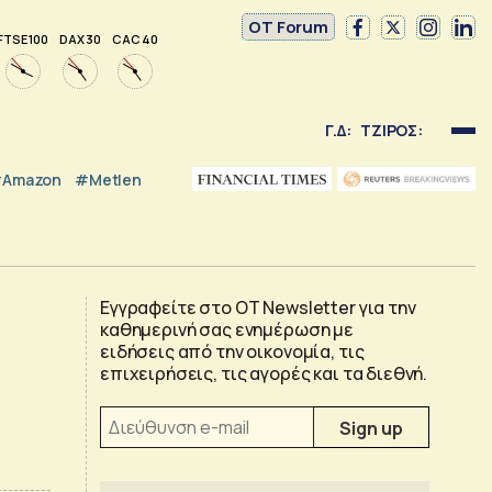
OT Forum
FTSE 100
DAX 30
CAC 40
Γ.Δ:
ΤΖΙΡΟΣ:
Amazon
#Metlen
Εγγραφείτε στο OT Newsletter για την
καθημερινή σας ενημέρωση με
ειδήσεις από την οικονομία, τις
επιχειρήσεις, τις αγορές και τα διεθνή.