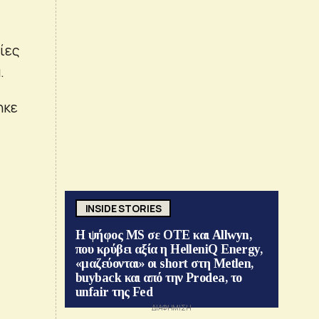
ίες
.
ηκε
INSIDE STORIES
Η ψήφος MS σε ΟΤΕ και Allwyn,
που κρύβει αξία η HelleniQ Energy,
«μαζεύονται» οι short στη Metlen,
buyback και από την Prodea, το
unfair της Fed