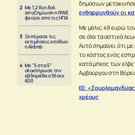
δημόσιων μετακινήσ
2
Με 1,2 δισ.δολ.
ενθαρρυνθούν οι κ
αποζημίωση η RWE
φεύγει απο τις ΗΠΑ
Με μόλις 49 ευρώ τον
σε όλα τα αστικά λεω
3
Ξεπέρασε τις
εκτιμήσεις εσόδων
Αυτό σημαίνει ότι με
η Airbnb
το κόστος ενός εσπρ
κατά μήκος των ελβε
4
Με "5 στα 5"
ολοκλήρωσε την
Αμβούργου στη Βόρε
εβδομάδα ο Stoxx
600
ΕΕ: «Ζουρλομανδύας»
χρέους