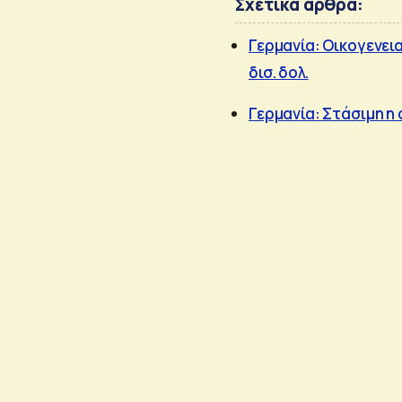
Σχετικά άρθρα:
Γερμανία: Οικογενεια
δισ. δολ.
Γερμανία: Στάσιμη η 