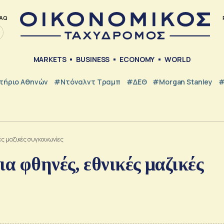
AQ
MARKETS
BUSINESS
ECONOMY
WORLD
τήριο Αθηνών
#Ντόναλντ Τραμπ
#ΔΕΘ
#Morgan Stanley
#
ές μαζικές συγκοινωνίες
α φθηνές, εθνικές μαζικές