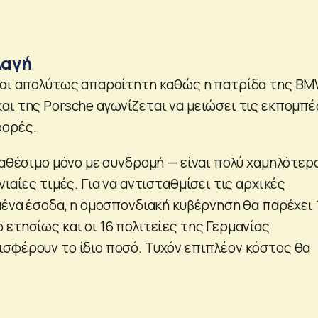
λαγή
ται απολύτως απαραίτητη καθώς η πατρίδα της BM
αι της Porsche αγωνίζεται να μειώσει τις εκπομπέ
φορές.
ιαθέσιμο μόνο με συνδρομή — είναι πολύ χαμηλότερ
νιαίες τιμές. Για να αντισταθμίσει τις αρχικές
μένα έσοδα, η ομοσπονδιακή κυβέρνηση θα παρέχει 1
ετησίως και οι 16 πολιτείες της Γερμανίας
σφέρουν το ίδιο ποσό. Τυχόν επιπλέον κόστος θα