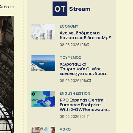
λιάστε
Stream
ECONOMY
Aνοίγει δρόμος για
δάνεια έως 5 δισ. σε ΜμΕ
08.08.2026 | 08:17
ΤΟΥΡΙΣΜΟΣ
Χωροταξικό
Τουρισμού: Οι νέοι
κανόνες για επενδύσεις
και Airbnb
08.08.2026 | 08:03
ENGLISH EDITION
PPC Expands Central
European Footprint
With 2-GW Renewables
Deal
08.08.2026 | 07:51
AGRO