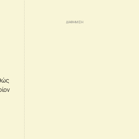
αθώς
οίον