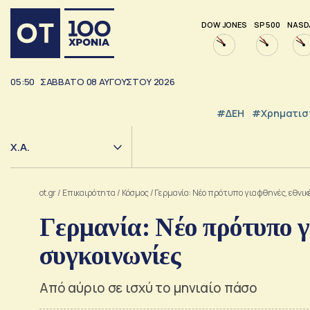
DOW JONES
SP 500
NASD
05:50
ΣΑΒΒΑΤΟ
08
ΑΥΓΟΥΣΤΟΥ
2026
#ΔΕΗ
#Χρηματισ
Χ.Α.
ot.gr
/
Επικαιρότητα
/
Κόσμος
/
Γερμανία: Νέο πρότυπο για φθηνές, εθνικ
Γερμανία: Νέο πρότυπο γι
συγκοινωνίες
Από αύριο σε ισχύ το μηνιαίο πάσο