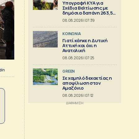
Υπογραφή ΚΥΑ για
Σχέδια Βελτίωσης με
δημόσια δαπάνη 263,5
εκατ.
08.08.2026 | 07:39
ΚΟΙΝΩΝΙΑ
Γιατί κάηκε η Δυτική
Αττική και όχι η
Ανατολική
08.08.2026 | 07:25
dIn
GREEN
Σε χαμηλό δεκαετίας η
αποψίλωση στον
Αμαζόνιο
08.08.2026 | 07:12