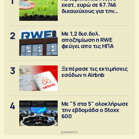
1
εκατ. ευρώ σε 67.746
δικαιούχους για την
αγορά λιπασμάτων
2
Με 1,2 δισ.δολ.
αποζημίωση η RWE
φεύγει απο τις ΗΠΑ
3
Ξεπέρασε τις εκτιμήσεις
εσόδων η Airbnb
4
Με "5 στα 5" ολοκλήρωσε
την εβδομάδα ο Stoxx
600