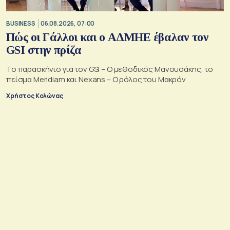
BUSINESS
06.08.2026, 07:00
Πώς οι Γάλλοι και ο ΑΔΜΗΕ έβαλαν τον
GSI στην πρίζα
Το παρασκήνιο για τον GSI – Ο μεθοδικός Μανουσάκης, το
πείσμα Meridiam και Nexans – Ο ρόλος του Μακρόν
Χρήστος Κολώνας