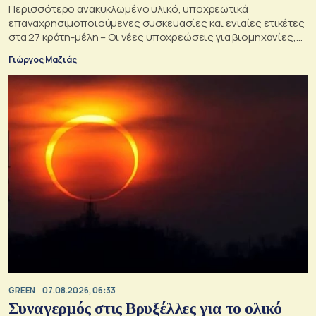
Περισσότερο ανακυκλωμένο υλικό, υποχρεωτικά
επαναχρησιμοποιούμενες συσκευασίες και ενιαίες ετικέτες
στα 27 κράτη-μέλη – Οι νέες υποχρεώσεις για βιομηχανίες,
σούπερ μάρκετ, εστιατόρια και καταναλωτές
Γιώργος Μαζιάς
GREEN
07.08.2026, 06:33
Συναγερμός στις Βρυξέλλες για το ολικό