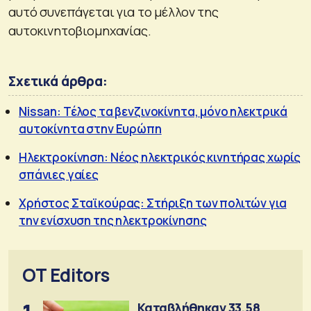
αυτό συνεπάγεται για το μέλλον της
αυτοκινητοβιομηχανίας.
Σχετικά άρθρα:
Nissan: Τέλος τα βενζινοκίνητα, μόνο ηλεκτρικά
αυτοκίνητα στην Ευρώπη
Ηλεκτροκίνηση: Νέος ηλεκτρικός κινητήρας χωρίς
σπάνιες γαίες
Χρήστος Σταϊκούρας: Στήριξη των πολιτών για
την ενίσχυση της ηλεκτροκίνησης
OT Editors
Καταβλήθηκαν 33,58