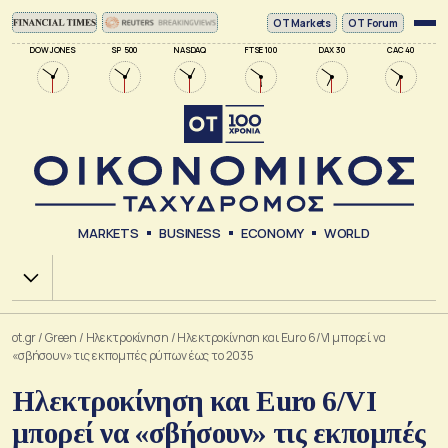
ΟΤ Markets
OT Forum
DOW JONES
SP 500
NASDAQ
FTSE 100
DAX 30
CAC 40
MARKETS
BUSINESS
ECONOMY
WORLD
Χ.Α.
ot.gr
/
Green
/
Ηλεκτροκίνηση
/
Ηλεκτροκίνηση και Euro 6/VI μπορεί να
«σβήσουν» τις εκπομπές ρύπων έως το 2035
Ηλεκτροκίνηση και Euro 6/VI
μπορεί να «σβήσουν» τις εκπομπές