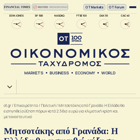
ΟΤ Markets
OT Forum
DOW JONES
SP 500
NASDAQ
FTSE 100
DAX 30
CAC 40
MARKETS
BUSINESS
ECONOMY
WORLD
Χ.Α.
ot.gr
/
Επικαιρότητα
/
Πολιτική
/
Μητσοτάκης από Γρανάδα: Η Ελλάδα θα
εισηγηθεί αύξηση πόρων κατά 2,5 δισ. ευρώ για κλιματική κρίση και
μεταναστευτικό
Μητσοτάκης από Γρανάδα: Η