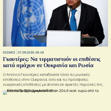
ΚΟΣΜΟΣ
07.08.2026, 06:48
Γκουτέρες: Να τερματιστούν οι επιθέσεις
κατά αμάχων σε Ουκρανία και Ρωσία
Ο Αντόνιο Γκουτέρες καταδίκασε τόσο τις ρωσικές
επιθέσεις στην Ουκρανία, όσο και τις πρόσφατες
ουκρανικές επιθέσεις με drones σε αρκετές περιοχές της
Ρωσίας, οι οποίες προκάλεσαν απώλειες μεταξύ αμάχων και
ζημιές σε μη στρατιωτικές υποδομές.