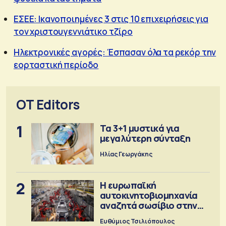
ΕΣΕΕ: Ικανοποιημένες 3 στις 10 επιχειρήσεις για
τον χριστουγεννιάτικο τζίρο
Ηλεκτρονικές αγορές: Έσπασαν όλα τα ρεκόρ την
εορταστική περίοδο
OT Editors
1
Τα 3+1 μυστικά για
μεγαλύτερη σύνταξη
Ηλίας Γεωργάκης
2
Η ευρωπαϊκή
αυτοκινητοβιομηχανία
αναζητά σωσίβιο στην
Κίνα
Ευθύμιος Τσιλιόπουλος