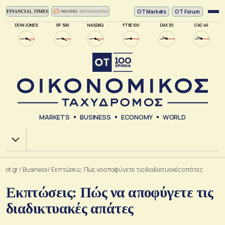
ΟΤ Markets
OT Forum
DOW JONES
SP 500
NASDAQ
FTSE 100
DAX 30
CAC 40
MARKETS
BUSINESS
ECONOMY
WORLD
Χ.Α.
ot.gr
/
Business
/
Εκπτώσεις: Πώς να αποφύγετε τις διαδικτυακές απάτες
Εκπτώσεις: Πώς να αποφύγετε τις
διαδικτυακές απάτες