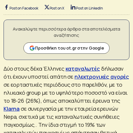
Post on Facebook
Post on X
Post on LinkedIn
Ανακαλύψτε περισσότερα άρθρα στα αποτελέσματα
αναζήτησης
Προσθήκη του ot.gr στην Google
Δύο στους δέκα Έλληνες
καταναλωτές
δήλωσαν
ότι έχουν υποστεί απάτη σε
ηλεκτρονικές αγορές
σε εορταστικές περιόδους στο παρελθόν, με το
ηλικιακό group με το υψηλότερο ποσοστό να είναι
το 18-26 (26%), όπως αποκαλύπτει έρευνα της
Klarna
σε συνεργασία με την εταιρεία ερευνών
Nepa, σχετικά με τις καταναλωτικές συνήθειες
παγκοσμίως.. Την ίδια στιγμή το 19% των
καταναλωτών παγκοσμίως απάντησαν θετικά,