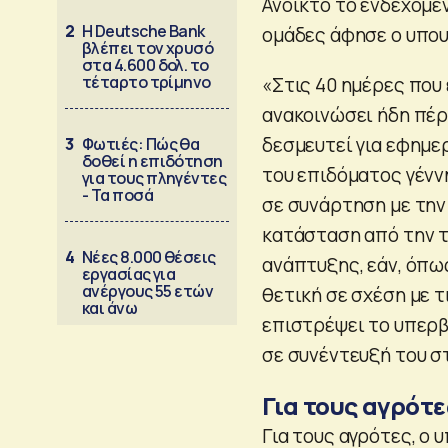
Ανοικτό το ενδεχόμε
2
Η Deutsche Bank
ομάδες άφησε ο υπο
βλέπει τον χρυσό
στα 4.600 δολ. το
τέταρτο τρίμηνο
«Στις 40 ημέρες που
ανακοινώσει ήδη πέ
δεσμευτεί για εφημερ
3
Φωτιές: Πώς θα
δοθεί η επιδότηση
του επιδόματος γέννη
για τους πληγέντες
- Τα ποσά
σε συνάρτηση με την
κατάσταση από την τ
4
Νέες 8.000 θέσεις
ανάπτυξης, εάν, όπω
εργασίας για
ανέργους 55 ετών
θετική σε σχέση με τ
και άνω
επιστρέψει το υπερβ
σε συνέντευξή του στ
Για τους αγρότε
Για τους αγρότες, ο