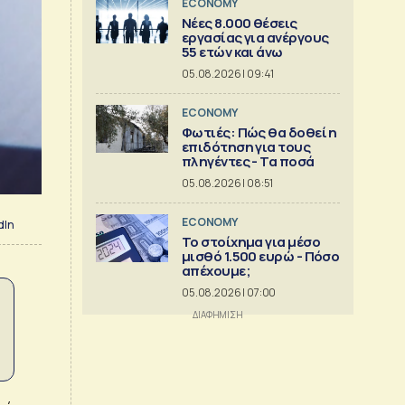
ECONOMY
Νέες 8.000 θέσεις
εργασίας για ανέργους
55 ετών και άνω
05.08.2026 | 09:41
ECONOMY
Φωτιές: Πώς θα δοθεί η
επιδότηση για τους
πληγέντες - Τα ποσά
05.08.2026 | 08:51
ECONOMY
dIn
Το στοίχημα για μέσο
μισθό 1.500 ευρώ - Πόσο
απέχουμε;
05.08.2026 | 07:00