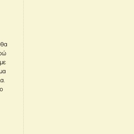
 θα
υρώ
υμε
μα
α.
το