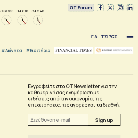
OT Forum
FTSE 100
DAX 30
CAC 40
Γ.Δ:
ΤΖΙΡΟΣ:
#Ακίνητα
#εισιτήρια
Εγγραφείτε στο OT Newsletter για την
καθημερινή σας ενημέρωση με
ειδήσεις από την οικονομία, τις
επιχειρήσεις, τις αγορές και τα διεθνή.