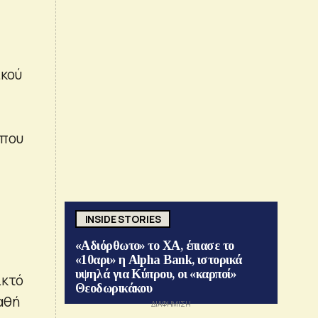
ικού
 που
INSIDE STORIES
«Αδιόρθωτο» το ΧΑ, έπιασε το
«10αρι» η Alpha Bank, ιστορικά
υψηλά για Κύπρου, οι «καρποί»
ικτό
Θεοδωρικάκου
παθή