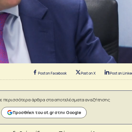
Post on Facebook
Post on X
Post on Linke
ε περισσότερα άρθρα στα αποτελέσματα αναζήτησης
Προσθήκη του ot.gr στην Google