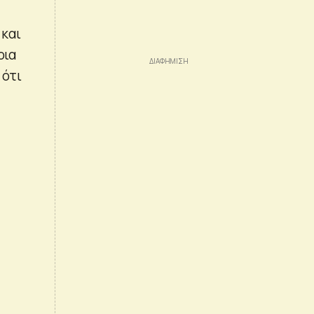
 και
οια
 ότι