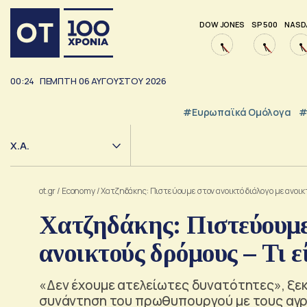
DOW JONES
SP 500
NASD
00:24
ΠΕΜΠΤΗ
06
ΑΥΓΟΥΣΤΟΥ
2026
#Ευρωπαϊκά Ομόλογα
#
Χ.Α.
ot.gr
/
Economy
/
Χατζηδάκης: Πιστεύουμε στον ανοικτό διάλογο με ανοικτ
Χατζηδάκης: Πιστεύουμε 
ανοικτούς δρόμους – Τι ε
«Δεν έχουμε ατελείωτες δυνατότητες», ξεκ
συνάντηση του πρωθυπουργού με τους αγρ