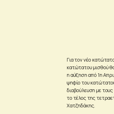
Για τον νέο κατώτατο
κατώτατου μισθού θα
η αύξηση από 1η Απρι
ψηφίο του κατώτατου
διαβούλευση με τους
το τέλος της τετραετ
Χατζηδάκης.