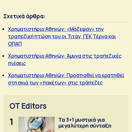
Σχετικά άρθρα:
Χρηματιστήριο Αθηνών: «Μάζεψαν» την
τραπεζική πτώση του οι Τιτάν, ΓΕΚ Τέρνα και
ΟΠΑΠ
Χρηματιστήριο Αθηνών: Άμυνα στις τραπεζικές
πιέσεις
Χρηματιστήριο Αθηνών: Προσπαθεί να κρατηθεί
στη σκιά των «πακέτων» στις τράπεζες
OT Editors
1
Τα 3+1 μυστικά για
μεγαλύτερη σύνταξη