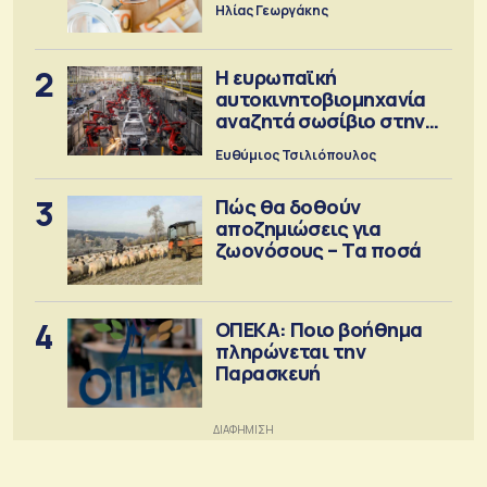
Ηλίας Γεωργάκης
2
Η ευρωπαϊκή
αυτοκινητοβιομηχανία
αναζητά σωσίβιο στην
Κίνα
Ευθύμιος Τσιλιόπουλος
3
Πώς θα δοθούν
αποζημιώσεις για
ζωονόσους – Τα ποσά
4
ΟΠΕΚΑ: Ποιο βοήθημα
πληρώνεται την
Παρασκευή