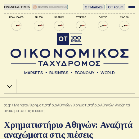
ΟΤ Markets
OT Forum
DOW JONES
SP 500
NASDAQ
FTSE 100
DAX 30
CAC 40
MARKETS
BUSINESS
ECONOMY
WORLD
Χ.Α.
ot.gr
/
Markets
/
Xρηματιστήριο Αθηνών
/
Χρηματιστήριο Αθηνών: Αναζητά
αναχώματα στις πιέσεις
Χρηματιστήριο Αθηνών: Αναζητά
αναχώματα στις πιέσεις