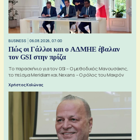
BUSINESS
06.08.2026, 07:00
Πώς οι Γάλλοι και ο ΑΔΜΗΕ έβαλαν
τον GSI στην πρίζα
Το παρασκήνιο για τον GSI – Ο μεθοδικός Μανουσάκης,
το πείσμα Meridiam και Nexans – Ο ρόλος του Μακρόν
Χρήστος Κολώνας