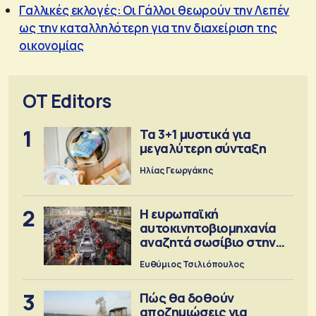
Γαλλικές εκλογές: Οι Γάλλοι θεωρούν την Λεπέν
ως την καταλληλότερη για την διαχείριση της
οικονομίας
OT Editors
1
Τα 3+1 μυστικά για
μεγαλύτερη σύνταξη
Ηλίας Γεωργάκης
2
Η ευρωπαϊκή
αυτοκινητοβιομηχανία
αναζητά σωσίβιο στην
Κίνα
Ευθύμιος Τσιλιόπουλος
3
Πώς θα δοθούν
αποζημιώσεις για