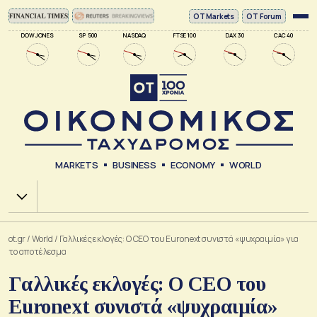
ΟΤ Markets
OT Forum
DOW JONES
SP 500
NASDAQ
FTSE 100
DAX 30
CAC 40
MARKETS
BUSINESS
ECONOMY
WORLD
Χ.Α.
ot.gr
/
World
/
Γαλλικές εκλογές: Ο CEO του Euronext συνιστά «ψυχραιμία» για
το αποτέλεσμα
Γαλλικές εκλογές: Ο CEO του
Euronext συνιστά «ψυχραιμία»