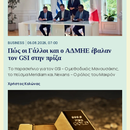
BUSINESS
06.08.2026, 07:00
Πώς οι Γάλλοι και ο ΑΔΜΗΕ έβαλαν
τον GSI στην πρίζα
Το παρασκήνιο για τον GSI – Ο μεθοδικός Μανουσάκης,
το πείσμα Meridiam και Nexans – Ο ρόλος του Μακρόν
Χρήστος Κολώνας