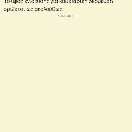
Το ύψος ενίσχυσης για κάθε ειδική δέσμευση
ορίζεται ως ακολούθως: