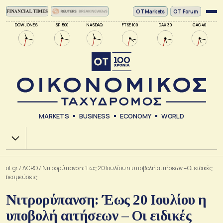
ΟΤ Markets
OT Forum
DOW JONES
SP 500
NASDAQ
FTSE 100
DAX 30
CAC 40
MARKETS
BUSINESS
ECONOMY
WORLD
Χ.Α.
ot.gr
/
AGRO
/
Νιτρορύπανση: Έως 20 Ιουλίου η υποβολή αιτήσεων – Οι ειδικές
δεσμεύσεις
Νιτρορύπανση: Έως 20 Ιουλίου η
υποβολή αιτήσεων – Οι ειδικές