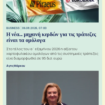
BUSINESS
06.08.2026, 07:00
Η νέα... μηχανή κερδών για τις τράπεζες
είναι τα ομόλογα
Στο τέλος του α΄ εξαμήνου 2026 η αξία του
χαρτοφυλακίου ομολόγων από τις συστημικές τράπεζες
είχε διαμορφωθεί σε 95 δισ. ευρώ
Αγης Μάρκου