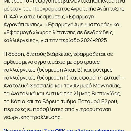
Μέτρου 10 «Γεωργοπεριβαλλοντικά και κλιματικά
μέτρα» του Προγράμματος Αγροτικής Ανάπτυξης
(ΠΑΑ) για τις δεσμεύσεις «Εφαρμογή
Αγρανάπαυσης», «Εφαρμογή Αμειψισποράς» και
«Εφαρμογή χλωράς λίπανσης σε δενδρώδεις
καλλιέργειες», για την περίοδο 2024-2025.
Η δράση, διετούς διάρκειας, εφαρμόζεται σε
αρδευόμενα αγροτεμάχια με αροτραίες
καλλιέργειες (δέσμευση Α και Β) και μόνιμες
καλλιέργειες (δέσμευση Γ) και αφορά τη Δυτική –
Ανατολική Θεσσαλία και τον Αλμυρό Μαγνησίας,
τα Ανατολικά και Δυτικά της λίμνης Βιστωνίδας,
το Νότιο και το Βόρειο τμήμα Ποταμού Έβρου,
περιοχές ευπρόσβλητες από νιτρορύπανση
γεωργικής προέλευσης.
Νιτρορύπανση: Στο ΦΕΚ το πλαίσιο εφαρμογής