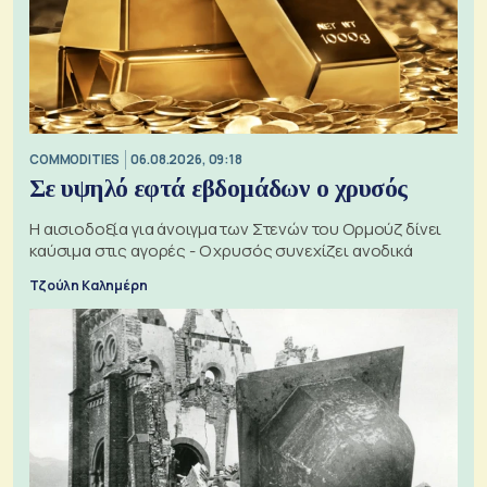
COMMODITIES
06.08.2026, 09:18
Σε υψηλό εφτά εβδομάδων ο χρυσός
Η αισιοδοξία για άνοιγμα των Στενών του Ορμούζ δίνει
καύσιμα στις αγορές - Ο χρυσός συνεχίζει ανοδικά
Τζούλη Καλημέρη