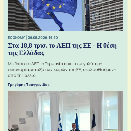
ECONOMY
06.08.2026, 16:30
Στα 18,8 τρισ. το ΑΕΠ της ΕΕ - Η θέση
της Ελλάδας
Με βάση το ΑΕΠ, η Γερμανία είχε τη μεγαλύτερη
οικονομία μεταξύ των χωρών της ΕΕ, ακολουθούμενη
από τη Γαλλία
Γρηγόρης Τραγγανίδας