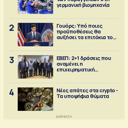
γερμανική βιομηχανία
2
Γουόρς: Υπό ποιες
προϋποθέσεις θα
αυξήσει τα επιτόκια τον
Σεπτέμβριο
3
ΕΒΕΠ: 2+1 δράσεις που
αναμένει η
επιχειρηματική
κοινότητα
4
Νέες απάτες στα crypto -
Τα υποψήφια θύματα