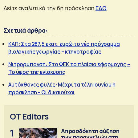
Δείτε αναλυτικά την 6η πρόσκληση
ΕΔΩ
Σχετικά άρθρα:
ΚΑΠ: Στα 287,5 εκατ. ευρώ το νέο πρόγραμμα
βιολογικής γεωργίας – κτηνοτροφίας
Νιτρορύπανση: Στο ΦΕΚ το πλαίσιο εφαρμογής –
Το ύψος της ενίσχυσης
Αυτόχθονες φυλές: Μέχρι τα τέλη Ιουνίου η
πρόσκληση – Οι δικαιούχοι
OT Editors
1
Απροσδόκητη αύξηση
των παραγγελιών στη