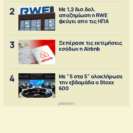
2
Με 1,2 δισ.δολ.
αποζημίωση η RWE
φεύγει απο τις ΗΠΑ
3
Ξεπέρασε τις εκτιμήσεις
εσόδων η Airbnb
4
Με "5 στα 5" ολοκλήρωσε
την εβδομάδα ο Stoxx
600