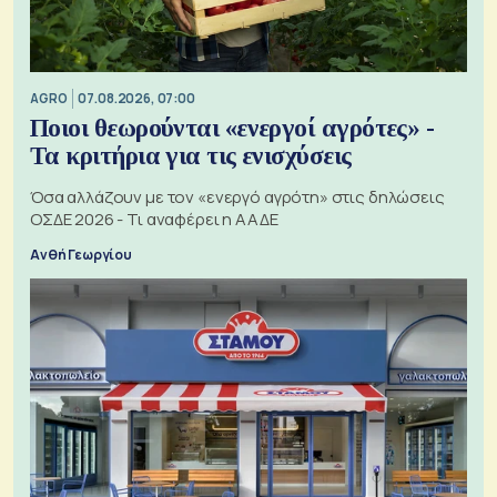
AGRO
07.08.2026, 07:00
Ποιοι θεωρούνται «ενεργοί αγρότες» -
Τα κριτήρια για τις ενισχύσεις
Όσα αλλάζουν με τον «ενεργό αγρότη» στις δηλώσεις
ΟΣΔΕ 2026 - Τι αναφέρει η ΑΑΔΕ
Ανθή Γεωργίου