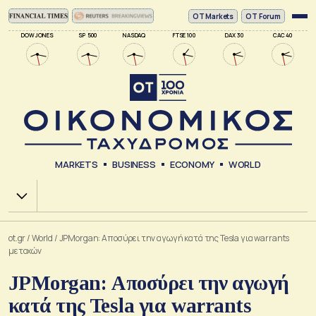
ΟΤ Markets
OT Forum
DOW JONES
SP 500
NASDAQ
FTSE 100
DAX 30
CAC 40
MARKETS
BUSINESS
ECONOMY
WORLD
Χ.Α.
ot.gr
/
World
/
JPMorgan: Αποσύρει την αγωγή κατά της Tesla για warrants
μετοχών
JPMorgan: Αποσύρει την αγωγή
κατά της Tesla για warrants