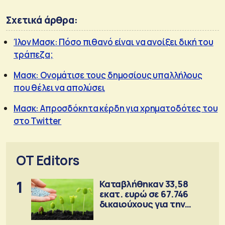
Σχετικά άρθρα:
Ίλον Μασκ: Πόσο πιθανό είναι να ανοίξει δική του
τράπεζα;
Μασκ: Ονομάτισε τους δημοσίους υπαλλήλους
που θέλει να απολύσει
Μασκ: Απροσδόκητα κέρδη για χρηματοδότες του
στο Twitter
OT Editors
1
Καταβλήθηκαν 33,58
εκατ. ευρώ σε 67.746
δικαιούχους για την
αγορά λιπασμάτων