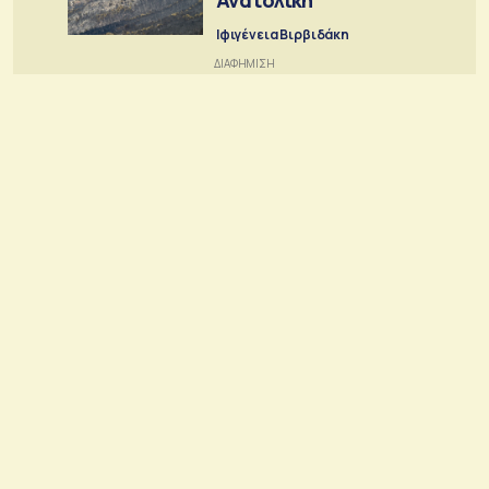
Ανατολική
Ιφιγένεια Βιρβιδάκη