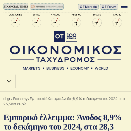
ΟΤ Markets
OT Forum
DOW JONES
SP 500
NASDAQ
FTSE 100
DAX 30
CAC 40
MARKETS
BUSINESS
ECONOMY
WORLD
Χ.Α.
ot.gr
/
Economy
/
Εμπορικό έλλειμμα: Άνοδος 8,9% το δεκάμηνο του 2024, στα
28,3 δισ. ευρώ
Εμπορικό έλλειμμα: Άνοδος 8,9%
το δεκάμηνο του 2024, στα 28,3