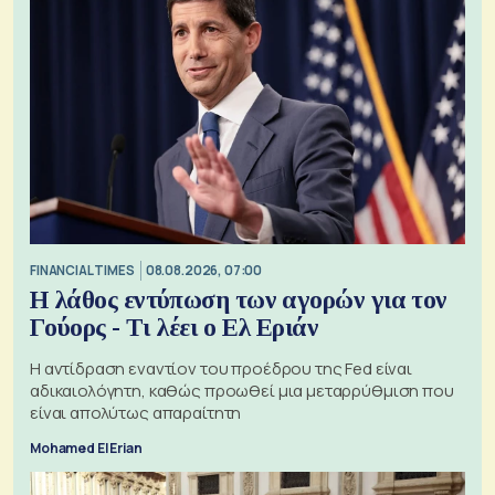
FINANCIAL TIMES
08.08.2026, 07:00
Η λάθος εντύπωση των αγορών για τον
Γούορς - Τι λέει ο Ελ Εριάν
Η αντίδραση εναντίον του προέδρου της Fed είναι
αδικαιολόγητη, καθώς προωθεί μια μεταρρύθμιση που
είναι απολύτως απαραίτητη
Mohamed El Erian