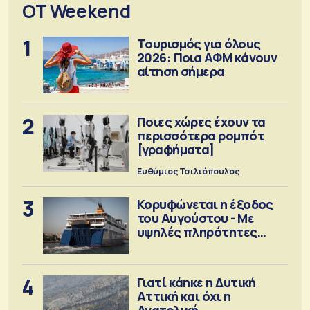
OT Weekend
1
Τουρισμός για όλους
2026: Ποια ΑΦΜ κάνουν
αίτηση σήμερα
2
Ποιες χώρες έχουν τα
περισσότερα ρομπότ
[γραφήματα]
Ευθύμιος Τσιλιόπουλος
3
Κορυφώνεται η έξοδος
του Αυγούστου - Με
υψηλές πληρότητες
αναχωρούν τα πλοία
4
Γιατί κάηκε η Δυτική
Αττική και όχι η