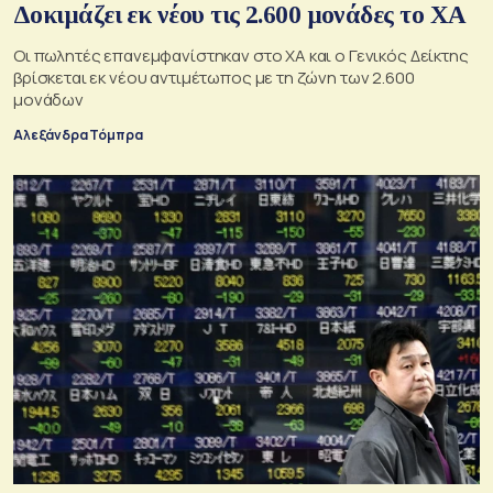
Δοκιμάζει εκ νέου τις 2.600 μονάδες το ΧΑ
Οι πωλητές επανεμφανίστηκαν στο ΧΑ και ο Γενικός Δείκτης
βρίσκεται εκ νέου αντιμέτωπος με τη ζώνη των 2.600
μονάδων
Αλεξάνδρα Τόμπρα