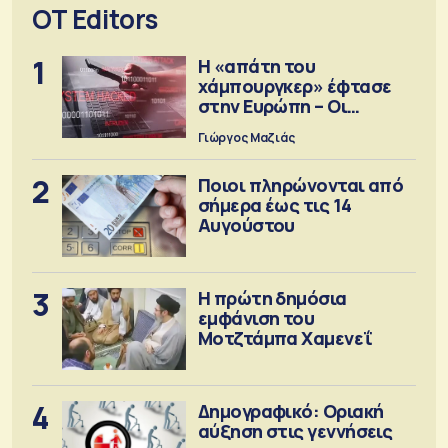
OT Editors
1
Η «απάτη του
χάμπουργκερ» έφτασε
στην Ευρώπη – Οι
προειδοποιήσεις
Γιώργος Μαζιάς
2
Ποιοι πληρώνονται από
σήμερα έως τις 14
Αυγούστου
3
Η πρώτη δημόσια
εμφάνιση του
Μοτζτάμπα Χαμενεΐ
4
Δημογραφικό: Οριακή
αύξηση στις γεννήσεις