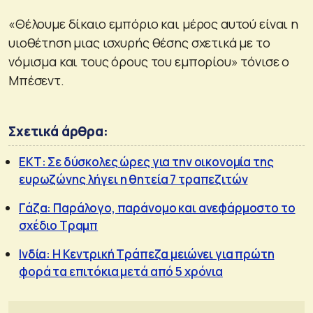
«Θέλουμε δίκαιο εμπόριο και μέρος αυτού είναι η
υιοθέτηση μιας ισχυρής θέσης σχετικά με το
νόμισμα και τους όρους του εμπορίου» τόνισε ο
Μπέσεντ.
Σχετικά άρθρα:
ΕΚΤ: Σε δύσκολες ώρες για την οικονομία της
ευρωζώνης λήγει η θητεία 7 τραπεζιτών
Γάζα: Παράλογο, παράνομο και ανεφάρμοστο το
σχέδιο Τραμπ
Ινδία: Η Κεντρική Τράπεζα μειώνει για πρώτη
φορά τα επιτόκια μετά από 5 χρόνια