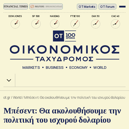
ΟΤ Markets
OT Forum
DOW JONES
SP 500
NASDAQ
FTSE 100
DAX 30
CAC 40
MARKETS
BUSINESS
ECONOMY
WORLD
Χ.Α.
ot.gr
/
World
/
Μπέσεντ: Θα ακολουθήσουμε την πολιτική του ισχυρού δολαρίου
Μπέσεντ: Θα ακολουθήσουμε την
πολιτική του ισχυρού δολαρίου