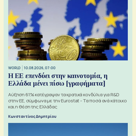
WORLD
10.08.2026, 07:00
Η ΕΕ επενδύει στην καινοτομία, η
Ελλάδα μένει πίσω [γραφήματα]
Αύξηση 61% κατέγραψαν τα κρατικά κονδύλια για R&D
στην ΕΕ, σύμφωνα με την Eurostat - Τα ποσά ανά κάτοικο
και η θέση της Ελλάδας
Κωνσταντίνος Δημητρίου