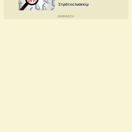
Στράτος Ιωακείμ