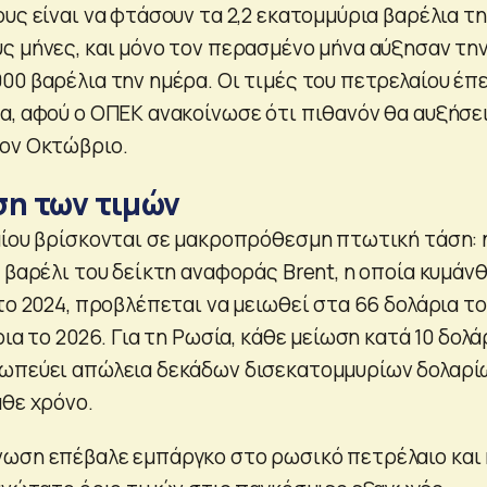
υς είναι να φτάσουν τα 2,2 εκατομμύρια βαρέλια τ
ς μήνες, και μόνο τον περασμένο μήνα αύξησαν τη
00 βαρέλια την ημέρα. Οι τιμές του πετρελαίου έπ
α, αφού ο ΟΠΕΚ ανακοίνωσε ότι πιθανόν θα αυξήσε
ον Οκτώβριο.
ση των τιμών
αίου βρίσκονται σε μακροπρόθεσμη πτωτική τάση: 
 βαρέλι του δείκτη αναφοράς Brent, η οποία κυμάν
το 2024, προβλέπεται να μειωθεί στα 66 δολάρια το
ρια το 2026. Για τη Ρωσία, κάθε μείωση κατά 10 δολά
σωπεύει απώλεια δεκάδων δισεκατομμυρίων δολαρί
άθε χρόνο.
ωση επέβαλε εμπάργκο στο ρωσικό πετρέλαιο και 