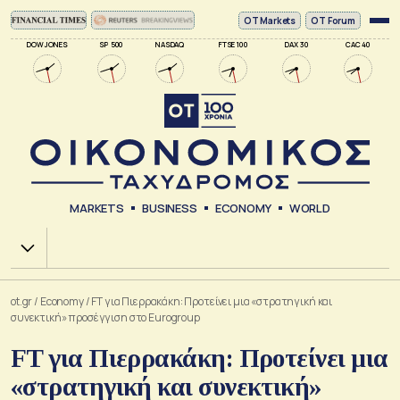
ΟΤ Markets
OT Forum
DOW JONES
SP 500
NASDAQ
FTSE 100
DAX 30
CAC 40
MARKETS
BUSINESS
ECONOMY
WORLD
Χ.Α.
ot.gr
/
Economy
/
FT για Πιερρακάκη: Προτείνει μια «στρατηγική και
συνεκτική» προσέγγιση στο Eurogroup
FT για Πιερρακάκη: Προτείνει μια
«στρατηγική και συνεκτική»