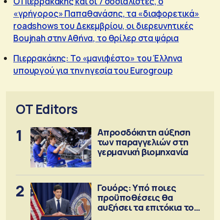
Ο Πιερρακάκης και οι 7 σοσιαλιστές, ο
«γρήγορος» Παπαθανάσης, τα «διαφορετικά»
roadshows του Δεκεμβρίου, οι διερευνητικές
Boujnah στην Αθήνα, το θρίλερ στα ψάρια
Πιερρακάκης: Το «μανιφέστο» του Έλληνα
υπουργού για την ηγεσία του Eurogroup
OT Editors
1
Απροσδόκητη αύξηση
των παραγγελιών στη
γερμανική βιομηχανία
2
Γουόρς: Υπό ποιες
προϋποθέσεις θα
αυξήσει τα επιτόκια τον
Σεπτέμβριο