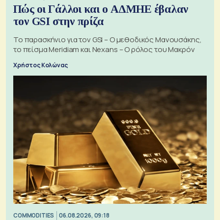
Πώς οι Γάλλοι και ο ΑΔΜΗΕ έβαλαν
τον GSI στην πρίζα
Το παρασκήνιο για τον GSI – Ο μεθοδικός Μανουσάκης,
το πείσμα Meridiam και Nexans – Ο ρόλος του Μακρόν
Χρήστος Κολώνας
COMMODITIES
06.08.2026, 09:18