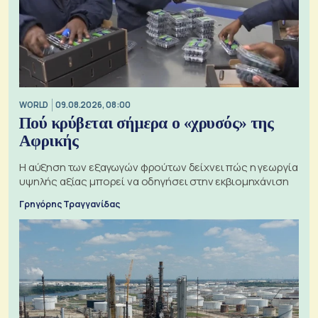
WORLD
09.08.2026, 08:00
Πού κρύβεται σήμερα ο «χρυσός» της
Αφρικής
Η αύξηση των εξαγωγών φρούτων δείχνει πώς η γεωργία
υψηλής αξίας μπορεί να οδηγήσει στην εκβιομηχάνιση
Γρηγόρης Τραγγανίδας