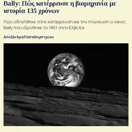
Bally: Πώς κατέρρευσε η βιομηχανία με
ιστορία 135 χρόνων
Πώς οδηγήθηκε στην κατάρρευση και την πτώχευση ο οίκος
Bally που ιδρύθηκε το 1851 στην Ελβετία
Αλεξάνδρα Παπαδημητρίου