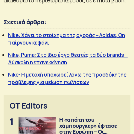
ακαθάριστο περιθώριο κέρδους σε ετήσια βάση.
Σχετικά άρθρα:
Nike: Χάνει το στοίχημα της αγοράς – Adidas, On
παίρνουν κεφάλι
Nike, Puma: Στο ίδιο έργο θεατές τα δύο brands –
Δύσκολη η επανεκκίνηση
Nike: Η μετοχή υποχωρεί λόγω της προσδόκητης
πρόβλεψης για μείωση πωλήσεων
OT Editors
1
Η «απάτη του
χάμπουργκερ» έφτασε
στην Ευρώπη – Οι