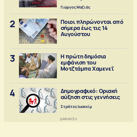
προειδοποιήσεις
Γιώργος Μαζιάς
2
Ποιοι πληρώνονται από
σήμερα έως τις 14
Αυγούστου
3
Η πρώτη δημόσια
εμφάνιση του
Μοτζτάμπα Χαμενεΐ
4
Δημογραφικό: Οριακή
αύξηση στις γεννήσεις
Στράτος Ιωακείμ