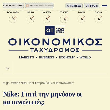
ΟΤ Markets
OT Forum
DOW JONES
SP 500
NASDAQ
FTSE 100
DAX 30
CAC 40
MARKETS
BUSINESS
ECONOMY
WORLD
Χ.Α.
ot.gr
/
World
/
Nike: Γιατί την μηνύουν οι καταναλωτές;
Nike: Γιατί την μηνύουν οι
καταναλωτές;