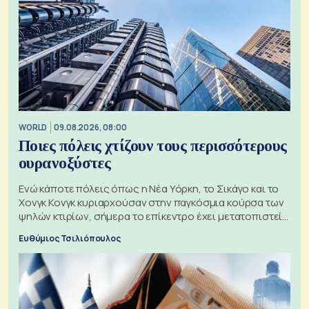
WORLD
09.08.2026, 08:00
Ποιες πόλεις χτίζουν τους περισσότερους
ουρανοξύστες
Ενώ κάποτε πόλεις όπως η Νέα Υόρκη, το Σικάγο και το
Χονγκ Κονγκ κυριαρχούσαν στην παγκόσμια κούρσα των
ψηλών κτιρίων, σήμερα το επίκεντρο έχει μετατοπιστεί
προς την Ασία
Ευθύμιος Τσιλιόπουλος