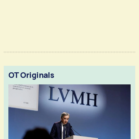
OT Originals