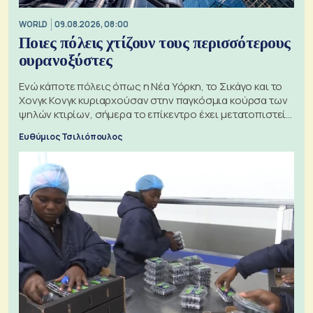
WORLD
09.08.2026, 08:00
Ποιες πόλεις χτίζουν τους περισσότερους
ουρανοξύστες
Ενώ κάποτε πόλεις όπως η Νέα Υόρκη, το Σικάγο και το
Χονγκ Κονγκ κυριαρχούσαν στην παγκόσμια κούρσα των
ψηλών κτιρίων, σήμερα το επίκεντρο έχει μετατοπιστεί
προς την Ασία
Ευθύμιος Τσιλιόπουλος