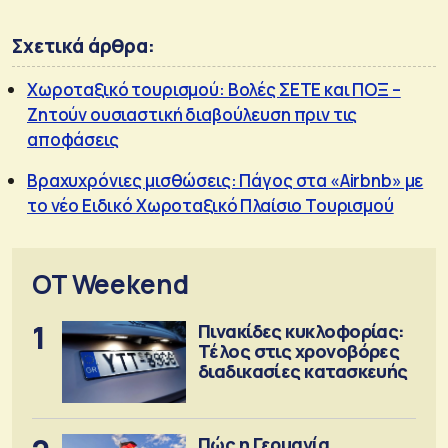
Σχετικά άρθρα:
Χωροταξικό τουρισμού: Βολές ΣΕΤΕ και ΠΟΞ –
Ζητούν ουσιαστική διαβούλευση πριν τις
αποφάσεις
Βραχυχρόνιες μισθώσεις: Πάγος στα «Airbnb» με
το νέο Ειδικό Χωροταξικό Πλαίσιο Τουρισμού
OT Weekend
1
Πινακίδες κυκλοφορίας:
Τέλος στις χρονοβόρες
διαδικασίες κατασκευής
Πώς η Γερμανία