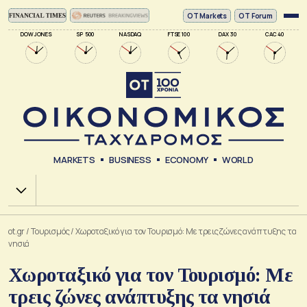
ΟΤ Markets
OT Forum
DOW JONES
SP 500
NASDAQ
FTSE 100
DAX 30
CAC 40
MARKETS
BUSINESS
ECONOMY
WORLD
Χ.Α.
ot.gr
/
Τουρισμός
/
Χωροταξικό για τον Τουρισμό: Με τρεις ζώνες ανάπτυξης τα
νησιά
Χωροταξικό για τον Τουρισμό: Με
τρεις ζώνες ανάπτυξης τα νησιά