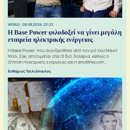
WORLD
08.08.2026, 23:23
Η Base Power φιλοδοξεί να γίνει μεγάλη
εταιρεία ηλεκτρικής ενέργειας
Η Base Power, που συνιδρύθηκε από τον γιό του Μάικλ
Ντελ, Ζακ, αποτιμάται στα 13 δισ. δολάρια, καθώς η
ζήτηση ηλεκτρικής ενέργειας και η αποθήκευση
μπαταριών αυξάνονται
Ευθύμιος Τσιλιόπουλος