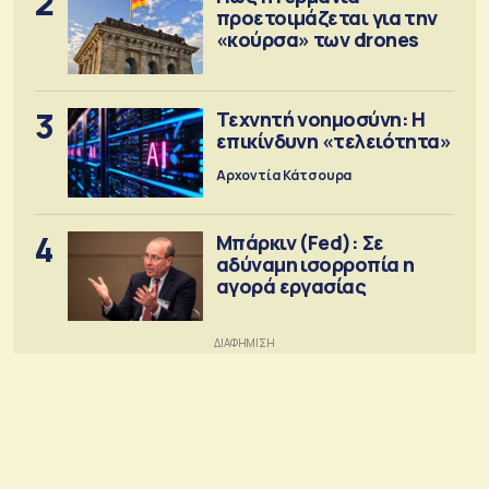
2
προετοιμάζεται για την
«κούρσα» των drones
3
Τεχνητή νοημοσύνη: Η
επικίνδυνη «τελειότητα»
Αρχοντία Κάτσουρα
4
Μπάρκιν (Fed): Σε
αδύναμη ισορροπία η
αγορά εργασίας