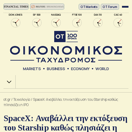
ΟΤ Markets
OT Forum
DOW JONES
SP 500
NASDAQ
FTSE 100
DAX 30
CAC 40
MARKETS
BUSINESS
ECONOMY
WORLD
Χ.Α.
ot.gr
/
Τεχνολογία
/
SpaceX: Αναβάλλει την εκτόξευση του Starship καθώς
πλησιάζει η IPO
SpaceX: Αναβάλλει την εκτόξευση
του Starship καθώς πλησιάζει η