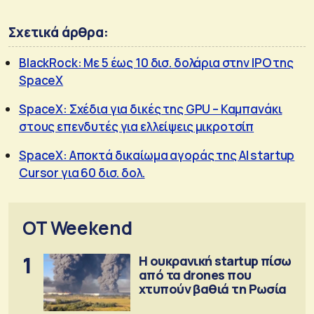
Σχετικά άρθρα:
BlackRock: Με 5 έως 10 δισ. δολάρια στην IPO της
SpaceX
SpaceX: Σχέδια για δικές της GPU – Καμπανάκι
στους επενδυτές για ελλείψεις μικροτσίπ
SpaceX: Αποκτά δικαίωμα αγοράς της ΑΙ startup
Cursor για 60 δισ. δολ.
OT Weekend
1
Η ουκρανική startup πίσω
από τα drones που
χτυπούν βαθιά τη Ρωσία