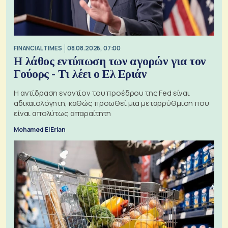
FINANCIAL TIMES
08.08.2026, 07:00
Η λάθος εντύπωση των αγορών για τον
Γούορς - Τι λέει ο Ελ Εριάν
Η αντίδραση εναντίον του προέδρου της Fed είναι
αδικαιολόγητη, καθώς προωθεί μια μεταρρύθμιση που
είναι απολύτως απαραίτητη
Mohamed El Erian