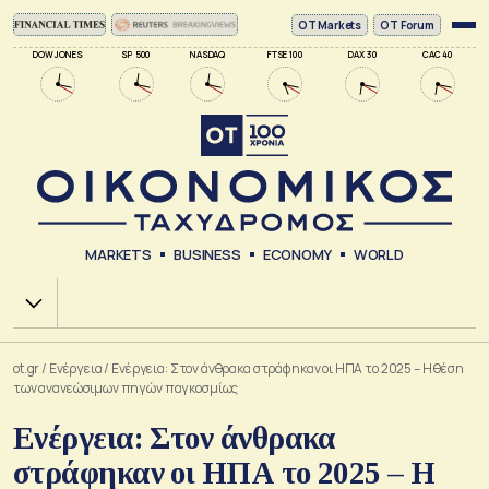
ΟΤ Markets
OT Forum
DOW JONES
SP 500
NASDAQ
FTSE 100
DAX 30
CAC 40
MARKETS
BUSINESS
ECONOMY
WORLD
Χ.Α.
ot.gr
/
Ενέργεια
/
Ενέργεια: Στον άνθρακα στράφηκαν οι ΗΠΑ το 2025 – Η θέση
των ανανεώσιμων πηγών παγκοσμίως
Ενέργεια: Στον άνθρακα
στράφηκαν οι ΗΠΑ το 2025 – Η