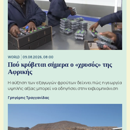
WORLD
09.08.2026, 08:00
Πού κρύβεται σήμερα ο «χρυσός» της
Αφρικής
Η αύξηση των εξαγωγών φρούτων δείχνει πώς η γεωργία
υψηλής αξίας μπορεί να οδηγήσει στην εκβιομηχάνιση
Γρηγόρης Τραγγανίδας