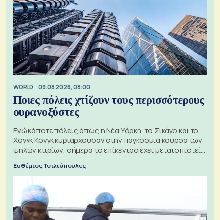
WORLD
09.08.2026, 08:00
Ποιες πόλεις χτίζουν τους περισσότερους
ουρανοξύστες
Ενώ κάποτε πόλεις όπως η Νέα Υόρκη, το Σικάγο και το
Χονγκ Κονγκ κυριαρχούσαν στην παγκόσμια κούρσα των
ψηλών κτιρίων, σήμερα το επίκεντρο έχει μετατοπιστεί
προς την Ασία
Ευθύμιος Τσιλιόπουλος