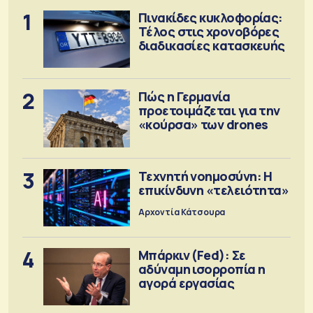
1
Πινακίδες κυκλοφορίας:
Τέλος στις χρονοβόρες
διαδικασίες κατασκευής
2
Πώς η Γερμανία
προετοιμάζεται για την
«κούρσα» των drones
3
Τεχνητή νοημοσύνη: Η
επικίνδυνη «τελειότητα»
Αρχοντία Κάτσουρα
4
Μπάρκιν (Fed): Σε
αδύναμη ισορροπία η
αγορά εργασίας