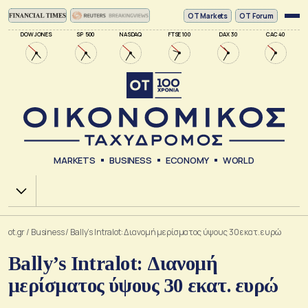
ΟΤ Markets
OT Forum
DOW JONES
SP 500
NASDAQ
FTSE 100
DAX 30
CAC 40
MARKETS
BUSINESS
ECONOMY
WORLD
Χ.Α.
ot.gr
/
Business
/
Bally’s Intralot: Διανομή μερίσματος ύψους 30 εκατ. ευρώ
Bally’s Intralot: Διανομή
μερίσματος ύψους 30 εκατ. ευρώ