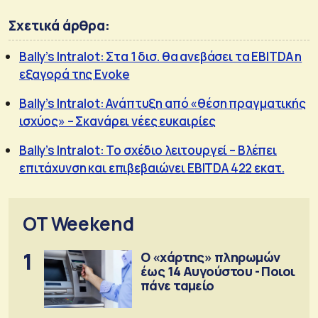
Σχετικά άρθρα:
Bally’s Intralot: Στα 1 δισ. θα ανεβάσει τα EBITDA η
εξαγορά της Evoke
Bally’s Intralot: Ανάπτυξη από «θέση πραγματικής
ισχύος» – Σκανάρει νέες ευκαιρίες
Bally’s Intralot: Το σχέδιο λειτουργεί – Βλέπει
επιτάχυνση και επιβεβαιώνει EBITDA 422 εκατ.
OT Weekend
1
Ο «χάρτης» πληρωμών
έως 14 Αυγούστου - Ποιοι
πάνε ταμείο