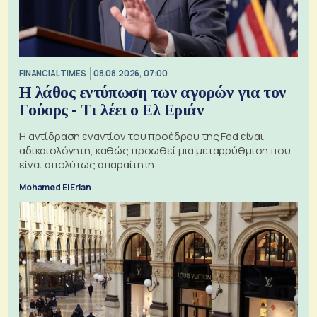
FINANCIAL TIMES
08.08.2026, 07:00
Η λάθος εντύπωση των αγορών για τον
Γούορς - Τι λέει ο Ελ Εριάν
Η αντίδραση εναντίον του προέδρου της Fed είναι
αδικαιολόγητη, καθώς προωθεί μια μεταρρύθμιση που
είναι απολύτως απαραίτητη
Mohamed El Erian