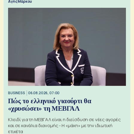
Αγης Μάρκου
BUSINESS
06.08.2026, 07:00
Πώς το ελληνικό γιαούρτι θα
«χρυσώσει» τη ΜΕΒΓΑΛ
Κλειδί για τη ΜΕΒΓΑΛ είναι η διείσδυση σε νέες αγορές
και σε κανάλια διανομής - Η «μάχη» με την ιδιωτική
ετικέτα