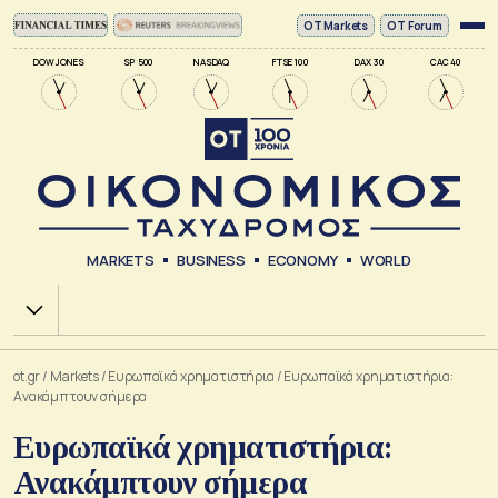
ΟΤ Markets
OT Forum
DOW JONES
SP 500
NASDAQ
FTSE 100
DAX 30
CAC 40
MARKETS
BUSINESS
ECONOMY
WORLD
Χ.Α.
ot.gr
/
Markets
/
Ευρωπαϊκά χρηματιστήρια
/
Ευρωπαϊκά χρηματιστήρια:
Ανακάμπτουν σήμερα
Ευρωπαϊκά χρηματιστήρια:
Ανακάμπτουν σήμερα