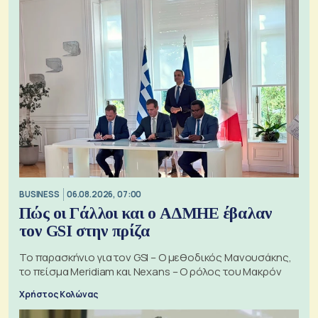
BUSINESS
06.08.2026, 07:00
Πώς οι Γάλλοι και ο ΑΔΜΗΕ έβαλαν
τον GSI στην πρίζα
Το παρασκήνιο για τον GSI – Ο μεθοδικός Μανουσάκης,
το πείσμα Meridiam και Nexans – Ο ρόλος του Μακρόν
Χρήστος Κολώνας