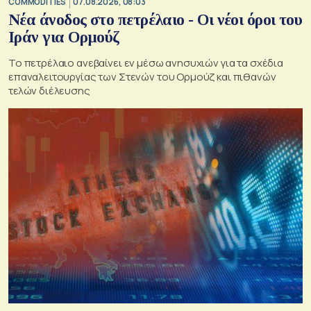
COMMODITIES
07.08.2026, 08:03
Νέα άνοδος στο πετρέλαιο - Οι νέοι όροι του
Ιράν για Ορμούζ
Το πετρέλαιο ανεβαίνει εν μέσω ανησυχιών για τα σχέδια
επαναλειτουργίας των Στενών του Ορμούζ και πιθανών
τελών διέλευσης