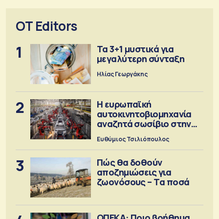
OT Editors
1
Τα 3+1 μυστικά για
μεγαλύτερη σύνταξη
Ηλίας Γεωργάκης
2
Η ευρωπαϊκή
αυτοκινητοβιομηχανία
αναζητά σωσίβιο στην
Κίνα
Ευθύμιος Τσιλιόπουλος
3
Πώς θα δοθούν
αποζημιώσεις για
ζωονόσους – Τα ποσά
ΟΠΕΚΑ: Ποιο βοήθημα