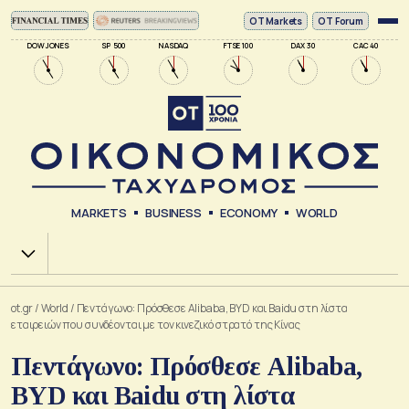
ΟΤ Markets
OT Forum
DOW JONES
SP 500
NASDAQ
FTSE 100
DAX 30
CAC 40
MARKETS
BUSINESS
ECONOMY
WORLD
Χ.Α.
ot.gr
/
World
/
Πεντάγωνο: Πρόσθεσε Alibaba, BYD και Baidu στη λίστα
εταιρειών που συνδέονται με τον κινεζικό στρατό της Κίνας
Πεντάγωνο: Πρόσθεσε Alibaba,
BYD και Baidu στη λίστα