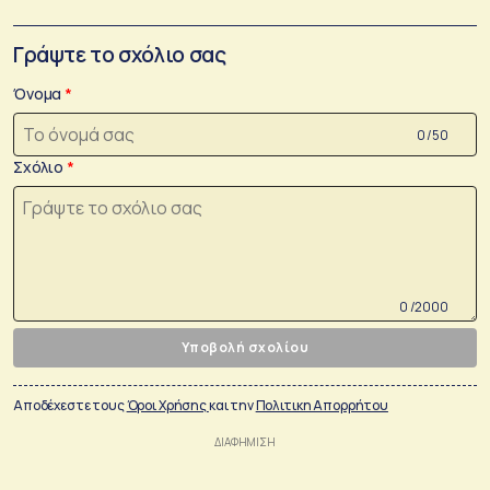
Γράψτε το σχόλιο σας
Όνομα
0 /50
Σχόλιο
0 /2000
Υποβολή σχολίου
Αποδέχεστε τους
Όροι Χρήσης
και την
Πολιτικη Απορρήτου