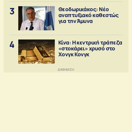
3
Θεοδωρικάκος: Νέο
αναπτυξιακό καθεστώς
για την Άμυνα
4
Κίνα: Η κεντρική τράπεζα
«στοκάρει» χρυσό στο
Χονγκ Κονγκ