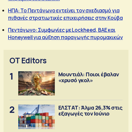
ΗΠΑ: Το Πεντάγωνο εντείνει τον σχεδιασμό για
πιθανές στρατιωτικές επιχειρήσεις στην Κούβα
Πεντάγωνο: Συμφωνίες με Lockheed, BAE και
Honeywell για αύξηση παραγωγής πυρομαχικών
OT Editors
1
Μουντιάλ: Ποιοι έβαλαν
«χρυσό γκολ»
2
ΕΛΣΤΑΤ: Άλμα 26,3% στις
εξαγωγές τον Ιούνιο