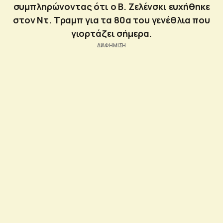
συμπληρώνοντας ότι ο Β. Ζελένσκι ευχήθηκε
στον Ντ. Τραμπ για τα 80α του γενέθλια που
γιορτάζει σήμερα.