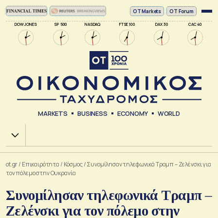
ΟΤ Markets
OT Forum
DOW JONES
SP 500
NASDAQ
FTSE 100
DAX 30
CAC 40
MARKETS
BUSINESS
ECONOMY
WORLD
Χ.Α.
ot.gr
/
Επικαιρότητα
/
Κόσμος
/
Συνομίλησαν τηλεφωνικά Τραμπ – Ζελένσκι για
τον πόλεμο στην Ουκρανία
Συνομίλησαν τηλεφωνικά Τραμπ –
Ζελένσκι για τον πόλεμο στην