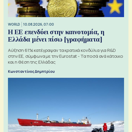
WORLD
10.08.2026, 07:00
Η ΕΕ επενδύει στην καινοτομία, η
Ελλάδα μένει πίσω [γραφήματα]
Αύξηση 61% κατέγραψαν τα κρατικά κονδύλια για R&D
στην ΕΕ, σύμφωνα με την Eurostat - Τα ποσά ανά κάτοικο
και η θέση της Ελλάδας
Κωνσταντίνος Δημητρίου