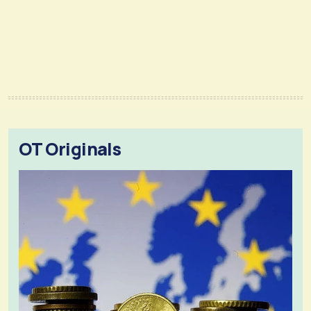
OT Originals