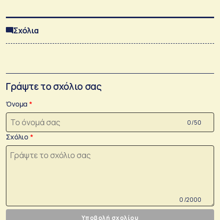
Σχόλια
Γράψτε το σχόλιο σας
Όνομα
0 /50
Σχόλιο
0 /2000
Υποβολή σχολίου