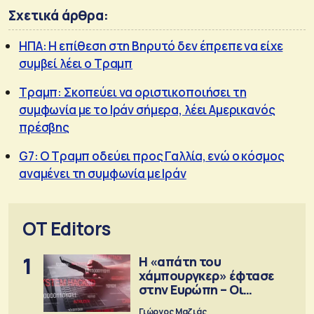
Σχετικά άρθρα:
ΗΠΑ: Η επίθεση στη Βηρυτό δεν έπρεπε να είχε
συμβεί λέει ο Τραμπ
Τραμπ: Σκοπεύει να οριστικοποιήσει τη
συμφωνία με το Ιράν σήμερα, λέει Αμερικανός
πρέσβης
G7: Ο Τραμπ οδεύει προς Γαλλία, ενώ ο κόσμος
αναμένει τη συμφωνία με Ιράν
OT Editors
1
Η «απάτη του
χάμπουργκερ» έφτασε
στην Ευρώπη – Οι
προειδοποιήσεις
Γιώργος Μαζιάς