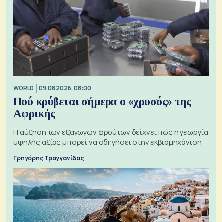
WORLD
09.08.2026, 08:00
Πού κρύβεται σήμερα ο «χρυσός» της
Αφρικής
Η αύξηση των εξαγωγών φρούτων δείχνει πώς η γεωργία
υψηλής αξίας μπορεί να οδηγήσει στην εκβιομηχάνιση
Γρηγόρης Τραγγανίδας