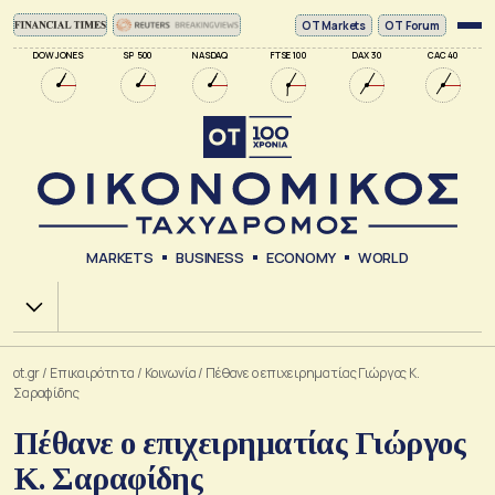
ΟΤ Markets
OT Forum
DOW JONES
SP 500
NASDAQ
FTSE 100
DAX 30
CAC 40
MARKETS
BUSINESS
ECONOMY
WORLD
Χ.Α.
ot.gr
/
Επικαιρότητα
/
Κοινωνία
/
Πέθανε ο επιχειρηματίας Γιώργος Κ.
Σαραφίδης
Πέθανε ο επιχειρηματίας Γιώργος
Κ. Σαραφίδης