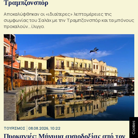
Τραμπζονσπόρ
Αποκαλύφθηκαν οι «ιδιαίτερες» λεπτομέρειες της
συμφωνίας του Σαλάχ με την Τραμπζονσπόρ και τα μπόνους
προκαλούν… ίλιγγο.
Cookies
ΤΟΥΡΙΣΜΟΣ
08.08.2026, 10:22
Πυρκαγιές: Μήνυμα αισιοδοξίας από τον