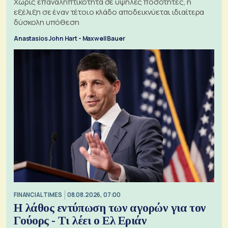
Χωρίς επαναληπτικότητα σε υψηλές ποσότητες, η
εξέλιξη σε έναν τέτοιο κλάδο αποδεικνύεται ιδιαίτερα
δύσκολη υπόθεση
Anastasios John Hart - Maxwell Bauer
FINANCIAL TIMES
08.08.2026, 07:00
Η λάθος εντύπωση των αγορών για τον
Γούορς - Τι λέει ο Ελ Εριάν