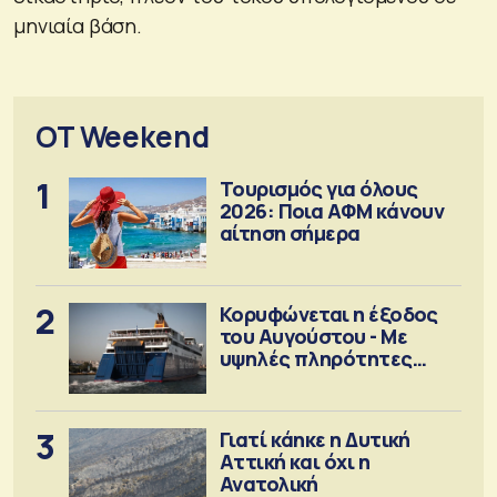
μηνιαία βάση.
OT Weekend
1
Τουρισμός για όλους
2026: Ποια ΑΦΜ κάνουν
αίτηση σήμερα
2
Κορυφώνεται η έξοδος
του Αυγούστου - Με
υψηλές πληρότητες
αναχωρούν τα πλοία
3
Γιατί κάηκε η Δυτική
Αττική και όχι η
Ανατολική