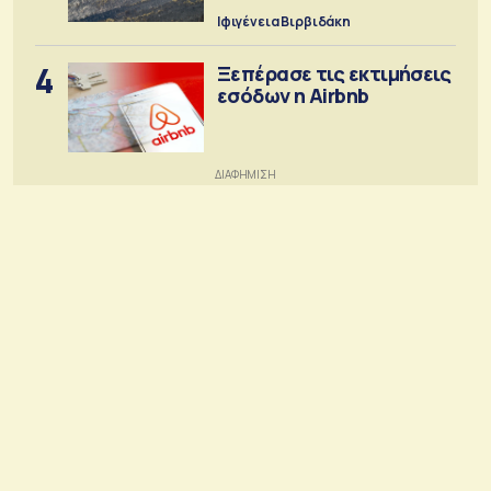
Ιφιγένεια Βιρβιδάκη
4
Ξεπέρασε τις εκτιμήσεις
εσόδων η Airbnb