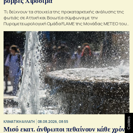
βόμβες Χιροσίμα
Τι δείχνουν τα στοιχεία της προκαταρκτικής ανάλυσης της
φωτιάς σε Αττική και Βοιωτία σύμφωνα με την
Πυρομετεωρολογική Ομάδα FLAME της Μονάδας ΜΕΤΕΟ του
Εθνικού Αστεροσκοπείου Αθηνών.
Cookies
ΚΛΙΜΑΤΙΚΗ ΑΛΛΑΓΗ
08.08.2026, 08:55
Μισό εκατ. άνθρωποι πεθαίνουν κάθε χρόνο