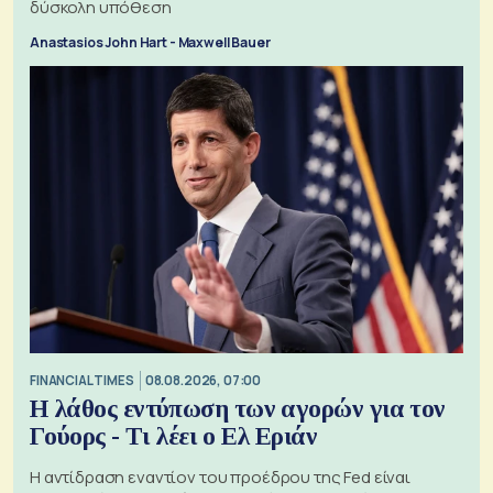
δύσκολη υπόθεση
Anastasios John Hart - Maxwell Bauer
FINANCIAL TIMES
08.08.2026, 07:00
Η λάθος εντύπωση των αγορών για τον
Γούορς - Τι λέει ο Ελ Εριάν
Η αντίδραση εναντίον του προέδρου της Fed είναι