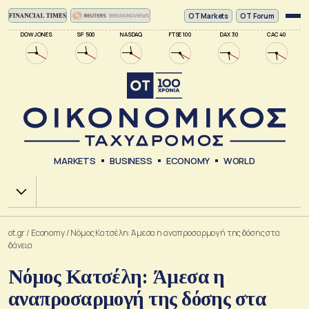
ΟΤ Markets
OT Forum
DOW JONES
SP 500
NASDAQ
FTSE 100
DAX 30
CAC 40
MARKETS
BUSINESS
ECONOMY
WORLD
Χ.Α.
ot.gr
/
Economy
/
Νόμος Κατσέλη: Άμεσα η αναπροσαρμογή της δόσης στα
δάνεια
Νόμος Κατσέλη: Άμεσα η
αναπροσαρμογή της δόσης στα