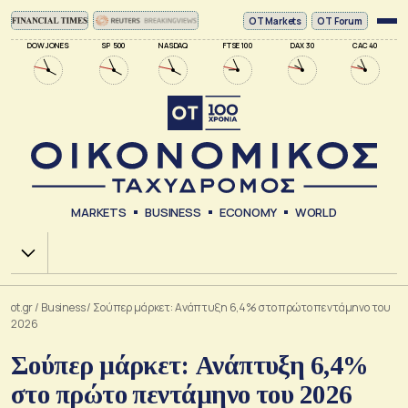
ΟΤ Markets
OT Forum
DOW JONES
SP 500
NASDAQ
FTSE 100
DAX 30
CAC 40
MARKETS
BUSINESS
ECONOMY
WORLD
Χ.Α.
ot.gr
/
Business
/
Σούπερ μάρκετ: Ανάπτυξη 6,4% στο πρώτο πεντάμηνο του
2026
Σούπερ μάρκετ: Ανάπτυξη 6,4%
στο πρώτο πεντάμηνο του 2026