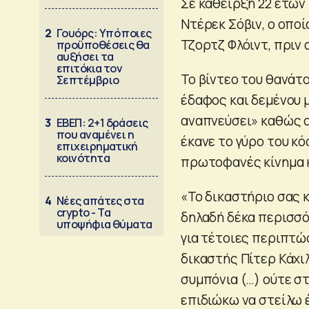
Σε κάθειρξη 22 ετών
Ντέρεκ Σόβιν, ο οπο
2
Γουόρς: Υπό ποιες
Τζορτζ Φλόιντ, πριν 
προϋποθέσεις θα
αυξήσει τα
επιτόκια τον
Το βίντεο του θανάτ
Σεπτέμβριο
έδαφος και δεμένου μ
αναπνεύσει» καθώς ο 
3
ΕΒΕΠ: 2+1 δράσεις
που αναμένει η
έκανε το γύρο του κ
επιχειρηματική
κοινότητα
πρωτοφανές κίνημα κ
«Το δικαστήριο σας κ
4
Νέες απάτες στα
crypto - Τα
δηλαδή δέκα περισσό
υποψήφια θύματα
για τέτοιες περιπτώσ
δικαστής Πίτερ Κάχι
συμπόνια (…) ούτε στ
επιδιώκω να στείλω 