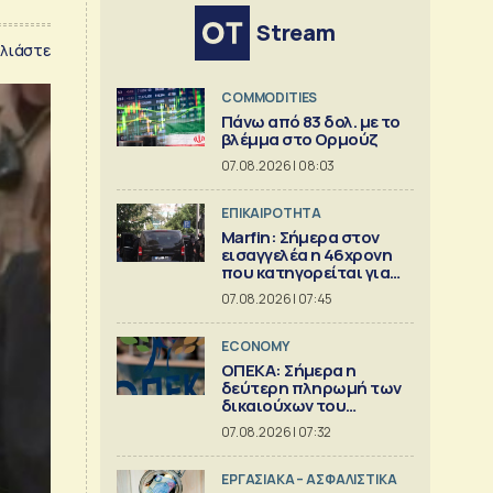
Stream
λιάστε
COMMODITIES
Πάνω από 83 δολ. με το
βλέμμα στο Ορμούζ
07.08.2026 | 08:03
ΕΠΙΚΑΙΡΟΤΗΤΑ
Marfin: Σήμερα στον
εισαγγελέα η 46χρονη
που κατηγορείται για
την φονική επίθεση
07.08.2026 | 07:45
ECONOMY
ΟΠΕΚΑ: Σήμερα η
δεύτερη πληρωμή των
δικαιούχων του
Λογαριασμού Αγροτικής
07.08.2026 | 07:32
Εστίας
ΕΡΓΑΣΙΑΚΑ – ΑΣΦΑΛΙΣΤΙΚΑ