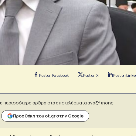
Post on Facebook
Post on X
Post on Linke
ε περισσότερα άρθρα στα αποτελέσματα αναζήτησης
Προσθήκη του ot.gr στην Google