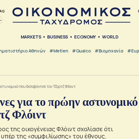
AQ
MARKETS
BUSINESS
ECONOMY
WORLD
ηματιστήριο Αθηνών
#metlen
#Qualco
#Βιομηχανία
#Ευ
 αστυνομικό που δολοφόνησε τον Τζορτζ Φλόιντ
νες για το πρώην αστυνομικό
τζ Φλόιντ
ρος της οικογένειας Φλόιντ σχολίασε ότι
ί υπέρ της «συμφιλίωσης» του έθνους.