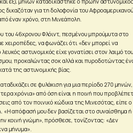
 και έξι μηνών καταδικάστηκε ο πρώην αστυνομικό
ίος δικαζόταν για τη δολοφονία του Αφροαμερικανο
από έναν χρόνο, στη Μινεάπολη.
ου του 46χρονου Φλόιντ, πεσμένου μπρούμυτα στο
ε χειροπέδες, να φωνάζει ότι «δεν μπορεί να
λευκός αστυνομικός είχε γονατίσει στον λαιμό του
όσμου, προκαλώντας σοκ αλλά και πυροδοτώντας έν
ατά της αστυνομικής βίας.
αταδικάζει σε φυλάκιση για μια περίοδο 270 μηνών,
τερα χρόνια» από όση είναι η ποινή που προβλέπε
εις από τον ποινικό κώδικα της Μινεσότας, είπε ο
λ. «Η απόφασή μου δεν βασίζεται στο συναίσθημα ή
ην κοινή γνώμη», πρόσθεσε, τονίζοντας: «Δεν
ένα μήνυμα».