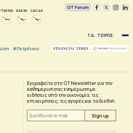
OT Forum
FTSE 100
DAX 30
CAC 40
Γ.Δ:
ΤΖΙΡΟΣ:
ρώπη
#Πετρέλαιο
Εγγραφείτε στο OT Newsletter για την
καθημερινή σας ενημέρωση με
ειδήσεις από την οικονομία, τις
επιχειρήσεις, τις αγορές και τα διεθνή.