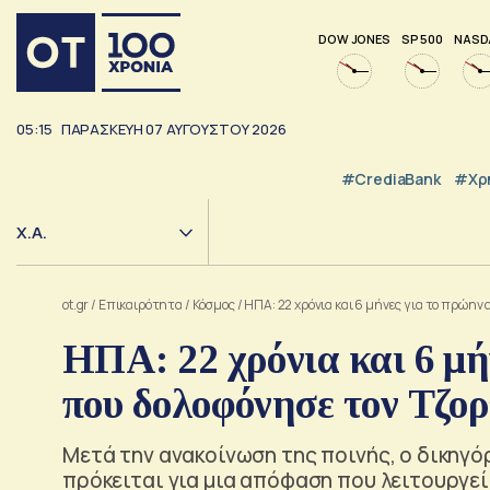
DOW JONES
SP 500
NASD
05:15
ΠΑΡΑΣΚΕΥΗ
07
ΑΥΓΟΥΣΤΟΥ
2026
#CrediaBank
#Χρ
Χ.Α.
ot.gr
/
Επικαιρότητα
/
Κόσμος
/
ΗΠΑ: 22 χρόνια και 6 μήνες για το πρώην
ΗΠΑ: 22 χρόνια και 6 μή
που δολοφόνησε τον Τζορ
Μετά την ανακοίνωση της ποινής, ο δικηγό
πρόκειται για μια απόφαση που λειτουργε