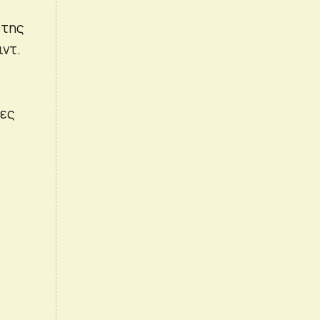
 της
ιντ.
έες