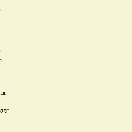
ς
ύ
,
α
ται
 στη