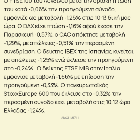
Ο FTSE100 του Λονδίνου μετά την οριακή πτώση
του κατά -0,06% την προηγούμενη σύνοδο,
εμφάνιζε ως μεταβολή -1,25% στις 10:13 δική μας
ώρα. Ο DAX είχε πτώση -1,16% αφού έχασε την
Παρασκευή -0,57%, ο CAC απόκτησε μεταβολή
-1,29%, με απώλειες -0,51% την περασμένη
συνεδρίαση. Ο δείκτης IBEX της Ισπανίας κινείται
με απώλειες -1,25% ενώ έκλεισε την προηγούμενη
στο -0,24%. Ο δείκτης FTSE MIB στην Ιταλία
εμφάνισε μεταβολή -1,66% με επίδοση την
προηγούμενη -0,33%. Ο πανευρωπαϊκός
StoxxEurope 600 που έκλεισε στο -0,32% την
περασμένη σύνοδο έχει μεταβολή στις 10:12 ώρα
Ελλάδας -1,24%.