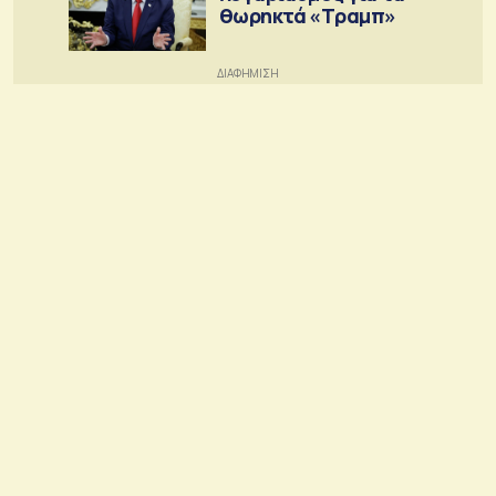
θωρηκτά «Τραμπ»