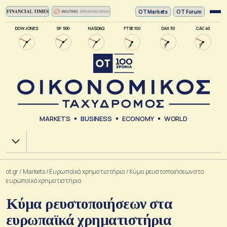
ΟΤ Markets
OT Forum
DOW JONES
SP 500
NASDAQ
FTSE 100
DAX 30
CAC 40
MARKETS
BUSINESS
ECONOMY
WORLD
Χ.Α.
ot.gr
/
Markets
/
Ευρωπαϊκά χρηματιστήρια
/
Κύμα ρευστοποιήσεων στα
ευρωπαϊκά χρηματιστήρια
Κύμα ρευστοποιήσεων στα
ευρωπαϊκά χρηματιστήρια