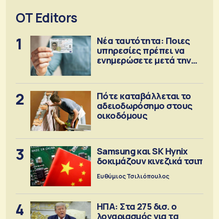
OT Editors
1
Νέα ταυτότητα: Ποιες
υπηρεσίες πρέπει να
ενημερώσετε μετά την
έκδοση
2
Πότε καταβάλλεται το
αδειοδωρόσημο στους
οικοδόμους
3
Samsung και SK Hynix
δοκιμάζουν κινεζικά τσιπ
Ευθύμιος Τσιλιόπουλος
4
ΗΠΑ: Στα 275 δισ. ο
λογαριασμός για τα