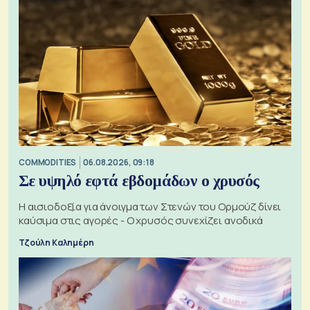
COMMODITIES
06.08.2026, 09:18
Σε υψηλό εφτά εβδομάδων ο χρυσός
Η αισιοδοξία για άνοιγμα των Στενών του Ορμούζ δίνει
καύσιμα στις αγορές - Ο χρυσός συνεχίζει ανοδικά
Τζούλη Καλημέρη