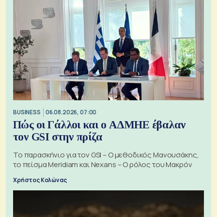
BUSINESS
06.08.2026, 07:00
Πώς οι Γάλλοι και ο ΑΔΜΗΕ έβαλαν
τον GSI στην πρίζα
Το παρασκήνιο για τον GSI – Ο μεθοδικός Μανουσάκης,
το πείσμα Meridiam και Nexans – Ο ρόλος του Μακρόν
Χρήστος Κολώνας