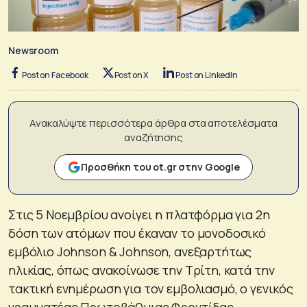
Newsroom
Post on Facebook
Post on X
Post on LinkedIn
Ανακαλύψτε περισσότερα άρθρα στα αποτελέσματα
αναζήτησης
Προσθήκη του ot.gr στην Google
Στις 5 Νοεμβρίου ανοίγει η πλατφόρμα για 2η
δόση των ατόμων που έκαναν το μονοδοσικό
εμβόλιο Johnson & Johnson, ανεξαρτήτως
ηλικίας, όπως ανακοίνωσε την Τρίτη, κατά την
τακτική ενημέρωση για τον εμβολιασμό, ο γενικός
γραμματέας Πρωτοβάθμιας Φροντίδας