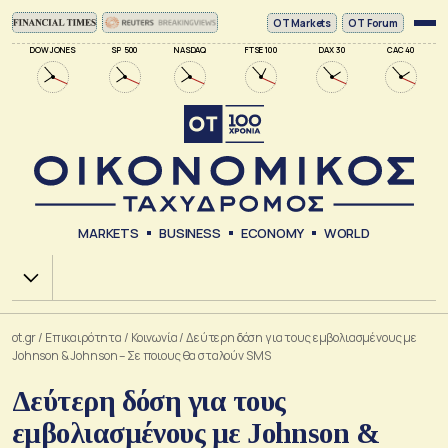
ΟΤ Markets
OT Forum
DOW JONES
SP 500
NASDAQ
FTSE 100
DAX 30
CAC 40
MARKETS
BUSINESS
ECONOMY
WORLD
Χ.Α.
ot.gr
/
Επικαιρότητα
/
Κοινωνία
/
Δεύτερη δόση για τους εμβολιασμένους με
Johnson & Johnson – Σε ποιους θα σταλούν SMS
Δεύτερη δόση για τους
εμβολιασμένους με Johnson &