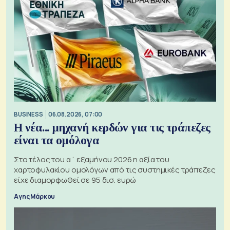
BUSINESS
06.08.2026, 07:00
Η νέα... μηχανή κερδών για τις τράπεζες
είναι τα ομόλογα
Στο τέλος του α΄ εξαμήνου 2026 η αξία του
χαρτοφυλακίου ομολόγων από τις συστημικές τράπεζες
είχε διαμορφωθεί σε 95 δισ. ευρώ
Αγης Μάρκου