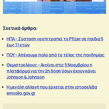
Σχετικά άρθρα:
ΗΠΑ – Σύσταση να επιτραπεί το Pfizer σε παιδιά 5
έως 11 ετών
ΠΟΥ – Απέχουμε πολύ από το τέλος της πανδημίας
Θεμιστοκλέους – Ανοίγει στις 5 Νοεμβρίου η
πλατφόρμα για την 2η δόση όσων έχουν κάνει
Johnson & Johnson
Η μεγάλη αλλαγή που έρχεται στην ιστοσελίδα
emvolio.gov.gr