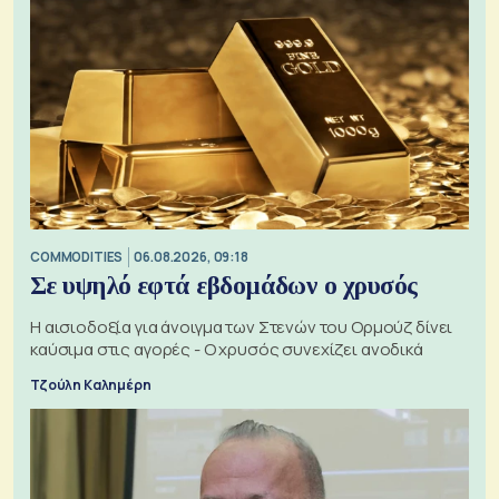
COMMODITIES
06.08.2026, 09:18
Σε υψηλό εφτά εβδομάδων ο χρυσός
Η αισιοδοξία για άνοιγμα των Στενών του Ορμούζ δίνει
καύσιμα στις αγορές - Ο χρυσός συνεχίζει ανοδικά
Τζούλη Καλημέρη