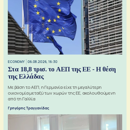
ECONOMY
06.08.2026, 16:30
Στα 18,8 τρισ. το ΑΕΠ της ΕΕ - Η θέση
της Ελλάδας
Με βάση το ΑΕΠ, η Γερμανία είχε τη μεγαλύτερη
οικονομία μεταξύ των χωρών της ΕΕ, ακολουθούμενη
από τη Γαλλία
Γρηγόρης Τραγγανίδας