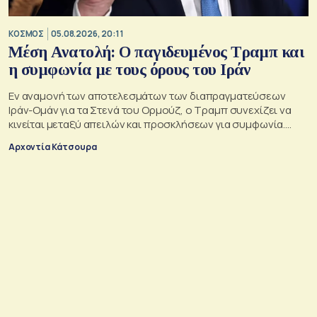
ΚΟΣΜΟΣ
05.08.2026, 20:11
Μέση Ανατολή: Ο παγιδευμένος Τραμπ και
η συμφωνία με τους όρους του Ιράν
Εν αναμονή των αποτελεσμάτων των διαπραγματεύσεων
Ιράν-Ομάν για τα Στενά του Ορμούζ, ο Τραμπ συνεχίζει να
κινείται μεταξύ απειλών και προσκλήσεων για συμφωνία.
Αλλά αυτό που θέλει είναι μακριά από αυτά που συζητούν
Αρχοντία Κάτσουρα
Μουσκάτ και Τεχεράνη.