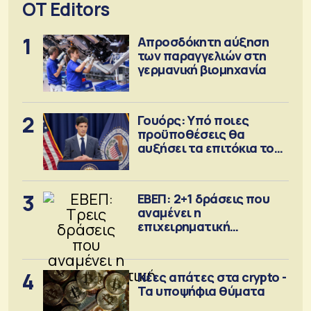
OT Editors
1
Απροσδόκητη αύξηση
των παραγγελιών στη
γερμανική βιομηχανία
2
Γουόρς: Υπό ποιες
προϋποθέσεις θα
αυξήσει τα επιτόκια τον
Σεπτέμβριο
3
ΕΒΕΠ: 2+1 δράσεις που
αναμένει η
επιχειρηματική
κοινότητα
4
Νέες απάτες στα crypto -
Τα υποψήφια θύματα