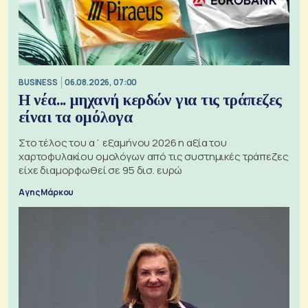
BUSINESS
06.08.2026, 07:00
Η νέα... μηχανή κερδών για τις τράπεζες
είναι τα ομόλογα
Στο τέλος του α΄ εξαμήνου 2026 η αξία του
χαρτοφυλακίου ομολόγων από τις συστημικές τράπεζες
είχε διαμορφωθεί σε 95 δισ. ευρώ
Αγης Μάρκου