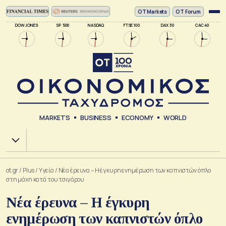
ΟΤ Markets
OT Forum
DOW JONES
SP 500
NASDAQ
FTSE 100
DAX 30
CAC 40
MARKETS
BUSINESS
ECONOMY
WORLD
Χ.Α.
ot.gr
/
Plus
/
Υγεία
/
Νέα έρευνα – H έγκυρη ενημέρωση των καπνιστών όπλο
στη μάχη κατά του τσιγάρου
Νέα έρευνα – H έγκυρη
ενημέρωση των καπνιστών όπλο