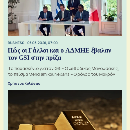
BUSINESS
06.08.2026, 07:00
Πώς οι Γάλλοι και ο ΑΔΜΗΕ έβαλαν
τον GSI στην πρίζα
Το παρασκήνιο για τον GSI – Ο μεθοδικός Μανουσάκης,
το πείσμα Meridiam και Nexans – Ο ρόλος του Μακρόν
Χρήστος Κολώνας