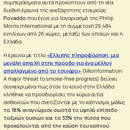
συμπεράσματα αυτά προκύπτουν από τη νέα
διεθνή έρευνα της ανεξάρτητης εταιρείας
Povaddo
που έγινε για λογαριασμό της Philip
Morris International με τη συμμετοχή 29.484
ενηλίκων από 26 χώρες, μεταξύ των οποίων και η
Ελλάδα.
Η έρευνα με τίτλο
«Ελλιπής πληροφόρηση: μια
μεγάλη απειλή στην πρόοδο για ένα μέλλον
απαλλαγμένο από το τσιγάρο»
(Misinformation:
A major threat to smoke-free progress) δείχνει
συγκεκριμένα πως όταν το κοινό στην Ελλάδα
κλήθηκε να προσδιορίσει την κύρια αιτία
ασθενειών που σχετίζονται με το κάπνισμα,
μόλις
το 18% αναγνώρισε σωστά το υψηλό επίπεδο
τοξικών ουσιών και το 33% την πίσσα που
προκαλούνται από την καύση του καπνού
.