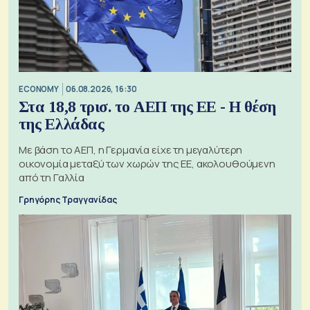
ECONOMY
06.08.2026, 16:30
Στα 18,8 τρισ. το ΑΕΠ της ΕΕ - Η θέση
της Ελλάδας
Με βάση το ΑΕΠ, η Γερμανία είχε τη μεγαλύτερη
οικονομία μεταξύ των χωρών της ΕΕ, ακολουθούμενη
από τη Γαλλία
Γρηγόρης Τραγγανίδας