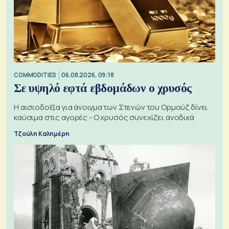
COMMODITIES
06.08.2026, 09:18
Σε υψηλό εφτά εβδομάδων ο χρυσός
Η αισιοδοξία για άνοιγμα των Στενών του Ορμούζ δίνει
καύσιμα στις αγορές - Ο χρυσός συνεχίζει ανοδικά
Τζούλη Καλημέρη