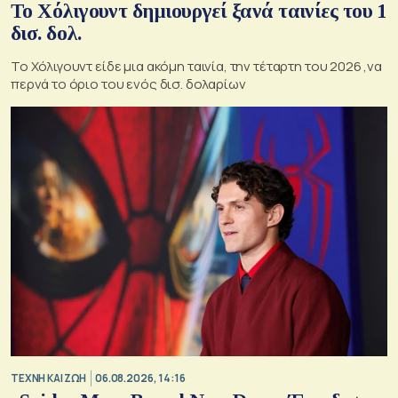
Το Χόλιγουντ δημιουργεί ξανά ταινίες του 1
δισ. δολ.
Το Χόλιγουντ είδε μια ακόμη ταινία, την τέταρτη του 2026 ,να
περνά το όριο του ενός δισ. δολαρίων
TΕΧΝΗ ΚΑΙ ΖΩΗ
06.08.2026, 14:16