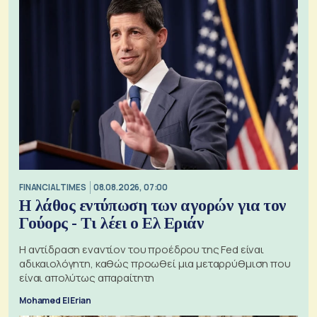
FINANCIAL TIMES
08.08.2026, 07:00
Η λάθος εντύπωση των αγορών για τον
Γούορς - Τι λέει ο Ελ Εριάν
Η αντίδραση εναντίον του προέδρου της Fed είναι
αδικαιολόγητη, καθώς προωθεί μια μεταρρύθμιση που
είναι απολύτως απαραίτητη
Mohamed El Erian