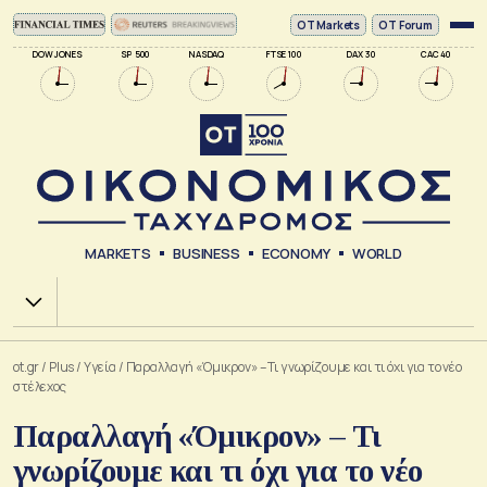
ΟΤ Markets
OT Forum
DOW JONES
SP 500
NASDAQ
FTSE 100
DAX 30
CAC 40
MARKETS
BUSINESS
ECONOMY
WORLD
Χ.Α.
ot.gr
/
Plus
/
Υγεία
/
Παραλλαγή «Όμικρον» – Τι γνωρίζουμε και τι όχι για το νέο
στέλεχος
Παραλλαγή «Όμικρον» – Τι
γνωρίζουμε και τι όχι για το νέο