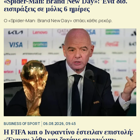
«Spider-Man: Brand New Day»: Ένα δισ.
εισπράξεις σε μόλις 6 ημέρες
Ο «Spider-Man: Brand New Day» σπάει κάθε ρεκόρ.
BUSINESS OF SPORT
06.08.2026, 09:45
Η FIFA και ο Ινφαντίνο έστειλαν επιστολή:
«Έγιναν λάθη και ζητάμε συγγνώμη»